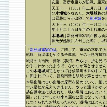
友重、富所定重らが防戦、重家
天正十一（1583）年二月八日、
び
木場城
を攻めた。
木場城
将の
は景勝自らが出陣して
新潟城
を
天正十三（1585）年十一月二十
年十月二十五日夜半の上杉軍の
木場城
は新発田重家滅亡後も新
堀氏が越後に入封した際に、堀
「
新発田重家の乱
」に際して、重家の本拠であ
戦線、新潟津をめぐる争奪戦、その上杉方最前
城将の山吉氏、菱沼（蓼沼）氏らは、折を見て
か手ごわかったようで、なかなか落とせません
この
木場城
周辺もかつては信濃川水系の中ノ口
に囲まれていて、新発田勢も結局は落とせなか
木場集落は古い集落の原型を留めていて、細い
す八幡社が見えてきません。やっと通りかかっ
越自動車道に挟まれた、狭い場所にあるとい
園」としてすっかり小奇麗な公園になっていま
につくられたお城だったので、遺構はほとんど