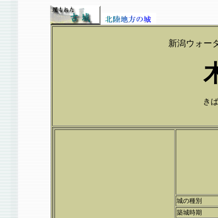
新潟ウォー
きば
城の種別
築城時期