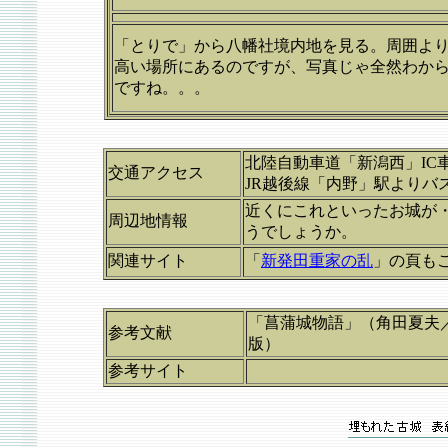
「とりで」から八幡社境内地を見る。周囲より
高い場所にあるのですが、写真じゃ全然わか
ですね。。。
北陸自動車道「新潟西」IC車
交通アクセス
JR越後線「内野」駅よりバ
近くにこれといったお城が
周辺地情報
うでしょうか。
関連サイト
「
新発田重家の乱
」の頁も
「菖蒲城物語」（角田夏夫
参考文献
版）
参考サイト