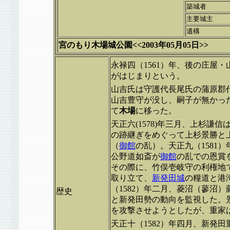
築城者
主要城主
遺構
宮のもり木場城公園<<2003年05月05日>>
永禄四（1561）年、後の庄屋
がはじまりという。
山吉氏は守護代長尾氏の蒲原郡
山吉豊守が没し、嗣子が無かっ
て
木場
に移った。
天正六(1578)年三月、上杉謙信
の跡継ぎをめぐって上杉景勝と
（
御館
の乱）。天正九（1581）
公野道如斎が
御館
の乱での恩賞
その際に、竹俣壱岐守の利権地
取り立て、
新発田城
の糧道と港
（1582）年二月、菱沼（蓼沼
歴史
と新発田勢の動向を監視した。
を攻撃させようとしたが、重家
天正十（1582）年四月、新発