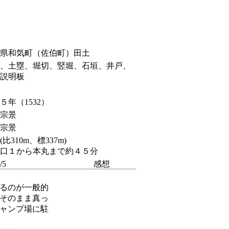
県和気町（佐伯町）田土
、土塁、堀切、竪堀、石垣、井戸、
説明板
５年（1532）
宗景
宗景
(比310m、標337m)
口１から本丸まで約４５分
/5
感想
登るのが一般的
、そのまま真っ
キャンプ場に駐