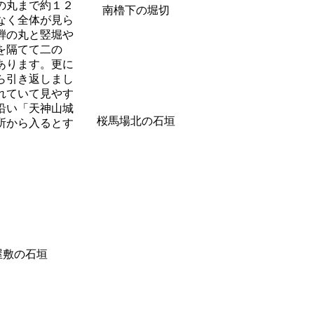
の丸まで約１２
南櫓下の堀切
なく全体が見ら
騨の丸と竪堀や
を隔てて二の
あります。更に
ら引き返しまし
れていて見やす
沿い「天神山城
桜馬場北の石垣
所から入るとす
屋敷の石垣