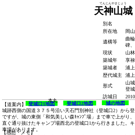
てんじんやまじょう
天神山城
別名
所在地
岡山
曲輪
遺構等
碑、
現状
山林
築城年
享禄
築城者
浦上
歴代城主
浦上
山城
形式
登城
訪城日
2010
本丸
城の地図
登城口2地図
登城口1地図
【道案内】
城跡西側の国道３７５号沿い天石門別神社（登城口2）から
ですが、城の東側「和気美しい森ｷｬﾝﾌﾟ場」まで車で上がり
直ぐ通り抜けたキャンプ場西北の登城口1から行きました。
車場があります。
【感想・メモ】