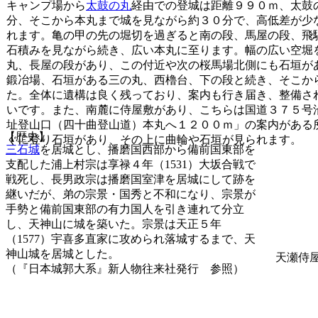
キャンプ場から
太鼓の丸
経由での登城は距離９９０ｍ、太鼓
分、そこから本丸まで城を見ながら約３０分で、高低差が少
れます。亀の甲の先の堀切を過ぎると南の段、馬屋の段、飛
石積みを見ながら続き、広い本丸に至ります。幅の広い空堀
丸、長屋の段があり、この付近や次の桜馬場北側にも石垣が
鍛冶場、石垣がある三の丸、西櫓台、下の段と続き、そこか
た。全体に遺構は良く残っており、案内も行き届き、整備さ
いです。また、南麓に侍屋敷があり、こちらは国道３７５号
址登山口（四十曲登山道）本丸へ１２００ｍ」の案内がある
【歴史】
ぐに登り石垣があり、その上に曲輪や石垣が見られます。
三石城
を居城とし、播磨国西部から備前国東部を
支配した浦上村宗は享禄４年（1531）大坂合戦で
戦死し、長男政宗は播磨国室津を居城にして跡を
継いだが、弟の宗景・国秀と不和になり、宗景が
手勢と備前国東部の有力国人を引き連れて分立
し、天神山に城を築いた。宗景は天正５年
（1577）宇喜多直家に攻められ落城するまで、天
神山城を居城とした。
天瀬侍
（『日本城郭大系』新人物往来社発行 参照）