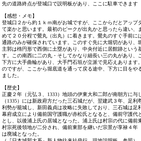
先の道路終点が登城口で説明板があり、ここに駐車できます
【感想・メモ】
登城口２から約１ｋｍ南がお城ですが、ここからだとアップ
て楽かと思います。最初のピークが出丸かと思ったら違い、
めて２０分程で鶯丸（出丸）に着きます。鶯丸のすぐ手前に
通路のみが確保されています。このすぐ先に大堀切があり、
主郭は楕円形で西側に土塁があり、中央付近に居館跡という
す。この南西に二の丸・そしてかなり細長い三の丸があり、
下方に大手曲輪があり、大手門石垣が立派で見応えあります
のですが、ここから堀底道を通って戻る途中、下方に目をや
ました。
【歴史】
正慶２年（元弘３、1333）地頭の伊東大和二郎が南朝方に
（1335）には新政府方だった三石城だが、翌建武３年、足
利勢が籠城し、新田義貞は攻略に失敗しており、三石城は足
幕府成立により備前国守護職が赤松氏となると、備前守護代
とし、以後浦上氏の居城となった。浦上氏は村宗の代に備前
村宗死後領地が二分され、備前東部を継いだ宗景が享禄４年（
は廃城となった。
（『日本城郭大系』新人物往来社発行、現地説明板 参照）