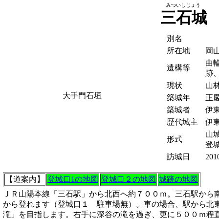
みついしじょう
三石城
別名
所在地
岡
曲
遺構等
跡
現状
山
大手門石垣
築城年
正慶
築城者
伊
歴代城主
伊
山城
形式
登
訪城日
201
【道案内】
登城口1の地図
登城口２の地図
城跡の地図
ＪＲ山陽本線「三石駅」から北西へ約７００ｍ。三石駅から
から登れます（登城口１ 駐車場無）。車の場合、駅から北
滝」を目指します。右手に深谷の滝を過ぎ、更に５００ｍ程