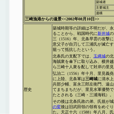
築城者
主要城主
遺構
三崎漁港からの遠景<<2002年08月10日>>
築城時期等の詳細は不明だが、永正
ることから、戦国時代に
新井城
の
三（1516）年、北条早雲の攻撃
意父子が自刃して三浦氏が滅亡す
籠って抵抗したという。
北条氏の支配下では、
玉縄城
の北
海賊衆を傘下に取り込み、横井越
ら三崎十人衆を配して対岸の里見
弘治二（1556）年十月、里見
に上陸、北条軍は
三崎城
に清水上
兵部少輔、富永三郎左衛門、遠山
歴史
てまちまちだが、里見水軍優勢で
たとされる（三崎・三浦海戦）。
その後は北条氏政の弟、氏規が城
の変
後は旧武田領の領有をめぐり
た。天正十六（1588）年八月