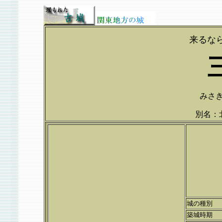
来るな
みさきじ
別名：
城の種別
築城時期