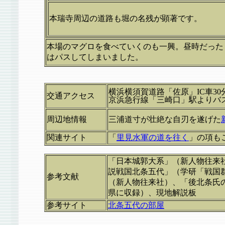
本瑞寺周辺の道路も堀の名残が顕著です。
本場のマグロを食べていくのも一興。昼時だった
はパスしてしまいました。
横浜横須賀道路「佐原」IC車3
交通アクセス
京浜急行線「三崎口」駅よりバス
周辺地情報
三浦道寸が壮絶な自刃を遂げた
関連サイト
「
里見水軍の道を往く
」の項も
「日本城郭大系」（新人物往来
説戦国北条五代」（学研「戦国
参考文献
（新人物往来社）、「後北条氏
県に収録）、現地解説板
参考サイト
北条五代の部屋