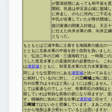
が緊張状態にあっても和平派を貫
開戦、氏規は伊豆韮山城に籠城し
に奔走し、のちに河内に二千石を
中氏が在番していたが降伏開城し
徳川家康の関東入封後は、天正十
に仕えた向井水軍の将、向井正綱
となった。
もともとは三浦半島に土着する海賊衆の拠点の一
とともに北条水軍の中核を担う役割を負いました
り、弘治二年の三崎・三浦海戦では、一時期この
うした里見水軍との直接対決の必要性から、これ
は
浦賀城
とともに、対里見水軍の主力水軍基地に
同じような位置付けにある
浦賀城
と比べてみると
に相対しているのに対し、この
三崎城
は海に面し
力や出撃力はそれほど高いようには感じません。
しては最適なのでしょうが、有事即応の体制はと
留していれば有効な前衛の砦になり得ますが、逆
す。積極的に攻めに廻る仕事は
浦賀城
に任せて、
三崎城
ではないかと想像しています。まあこのあ
うから地形は多少変わっているとは思いますが、