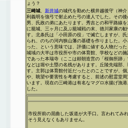
ょう？
三崎城
、
新井城
の城代を勤めた横井越後守（神介
利義明を強弓で射止めた弓の達人でした。その後
男、氏政の弟にあたります。秀吉との和平路線を
に籠城、三ヶ月に及ぶ籠城戦の末、徳川家康の勧
す。北条氏は「小田原の役」で滅亡しますが、氏
られ、のちの河内狭山藩の基礎を作りました。小
った、という意味では、評価に値する人物だった
城域の大半は市役所や市の体育館、学校などの施
であった本瑞寺（ここは頼朝造営の「桜御所跡」
などは堀や土塁の名残があります。丘陵先端部、
す。主郭は体育館付近だったとのことですが、個
や、眺望や要害性を考慮すると、前述の慰霊堂周
います。現在の三崎港は有名なマグロ水揚げ漁港
した。
市役所前の屈曲した坂道が大手口。言われてみ
そう見えなくもありません。