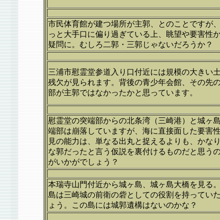
市民体育館が建つ場所が主郭、とのことですが
っと大手口に偏り過ぎている上、眺望や要害性
疑問に。むしろ二郭・三郭じゃないだろうか？
三浦市慰霊堂参道入り口付近には規模の大きい
残欠が見られます。背後の青少年会館、その先
部が主郭ではなかったかと思っています。
慰霊堂の突端部からの北条湾（三崎港）と城ヶ
端部は崩落していますが、海に直接面した要害
見の能力は、単なる出丸と捉えるよりも、かな
な郭だったと言う仮説を裏付けるものだと思う
がいかがでしょう？
本瑞寺山門付近から城ヶ島、城ヶ島大橋を見る
島は三崎城の前衛の砦としての役割を持ってい
ょう。この島には城郭遺構はないのかな？