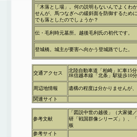
「木落とし場」。何の説明もないんでよくわ
せんが、馬つなぎへの緩斜面を防御するため
でも落としたのでしょうか？
伝・毛利時元墓所。越後毛利氏の初代です。
登城橋。城主が要害へ向かう登城路でした。
北陸自動車道「柏崎」IC車15
交通アクセス
JR信越本線「北条」駅徒歩
周辺地情報
遺構の程度は分かりませんが、
関連サイト
「図説中世の越後」（大家健
参考文献
研「戦国群像シリーズ」）、「
板
参考サイト