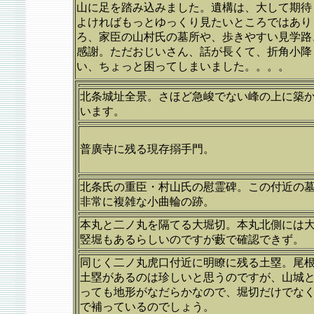
山に足を踏み込みました。遺構は、大して期待
よければもっとゆっくり見たいところではあり
ろ、家臣の山村氏の墓所や、歩きやすい見学路
感謝。ただおじいさん、話が長くて、折角小降
い、ちょっと困ってしまいました。。。。
北条城址全景。さほど急峻でない峰の上に築
います。
普廣寺に残る現存搦手門。
北条氏の重臣・村山氏の慰霊碑。この付近の
非常に複雑な小曲輪の跡。
本丸と二ノ丸を隔てる大堀切。本丸北側には
竪堀もあるらしいのですが藪で確認できず。
同じく二ノ丸虎口付近に明瞭に残る土塁。尾
土塁があるのは珍しいと思うのですが、山城
っても地形がなだらかなので、堀切だけでな
で補っているのでしょう。