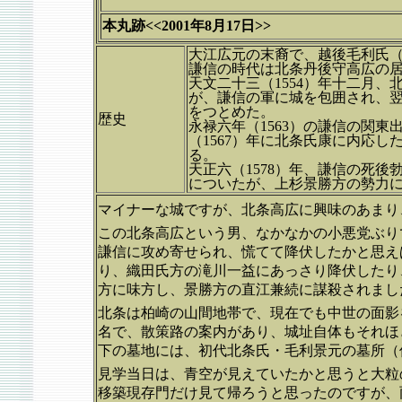
本丸跡<<2001年8月17日>>
大江広元の末裔で、越後毛利氏
謙信の時代は北条丹後守高広の
天文二十三（1554）年十二月
が、謙信の軍に城を包囲され、翌
をつとめた。
歴史
永禄六年（1563）の謙信の関東
（1567）年に北条氏康に内応
る。
天正六（1578）年、謙信の死
についたが、上杉景勝方の勢力に
マイナーな城ですが、北条高広に興味のあまり
この北条高広という男、なかなかの小悪党ぶり
謙信に攻め寄せられ、慌てて降伏したかと思え
り、織田氏方の滝川一益にあっさり降伏したり
方に味方し、景勝方の直江兼続に謀殺されまし
北条は柏崎の山間地帯で、現在でも中世の面影
名で、散策路の案内があり、城址自体もそれほ
下の墓地には、初代北条氏・毛利景元の墓所（
見学当日は、青空が見えていたかと思うと大粒
移築現存門だけ見て帰ろうと思ったのですが、