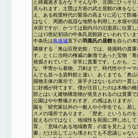
と綺麗過ぎるかな？そんな中、北側にひっそり
見られます。土塁は方形の武士居館の体をなし
え、ある程度時代の緊張の高まりに応じて防備
はなく、周囲の低湿な地勢を利用した水堀や泥
水田ですが、かつては胎内川の氾濫原に位置し
こは15世紀初頭の中条氏居館跡といわれてい
中条氏は
鳥坂城
直下の
羽黒氏の居館
を自らの本
隣接する「奥山荘歴史館」では、発掘時の貴重
す。とくに当時の権威の象徴であった宝物「青
発掘されていて、非常に貴重です。しかも、こ
な、甲冑から着物、刀剣まで、時代性やテーマ
んでも並べる資料館と違い、あくまでも「奥山
掘物主体の展示で、派手さはないものの一貫し
に好感が持てます。僕が注目したのは木橋の橋
部とはいえ建物構造物が発見されるのは貴重で
公園はやや整備されすぎ、の感はありますが、
園を「研究家以外の一般人や小学生でも」易し
スメの場所であります。「歴史」というものを
捉えるのではなく、地域性を前面に押し出して
育」「意味のある地域教育」の姿を見たような
書」だけ出してぶち壊されても不思議じゃない