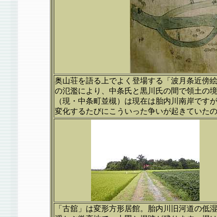
奥山荘を語る上でよく登場する「波月条近傍
の氾濫により、中条氏と黒川氏の間で領土の
（現・中条町並槻）は現在は胎内川南岸です
変化するたびにこういった争いが起きていた
「古舘」は変形方形居館。胎内川旧河道の低