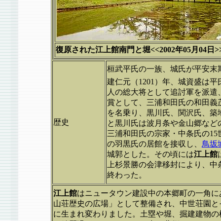
復原された江上館南門と堀<<2002年05月04日>
桓武平氏の一族、城氏が平安末
建仁元（1201）年、城資盛は
人の総大将として追討軍を派遣
賞として、三浦和田氏の和田義
を名乗り、黒川氏、関沢氏、築
歴史
と黒川氏は波月条や金山郷など
三浦和田氏の宗家・中条氏の1
の羽黒氏の居館を接収し、
鳥坂
城郭とした。その頃には
江上館
上杉景勝の会津移封により、中
終わった。
江上館
はニュータウン建設中の本郷町の一角に
山荘歴史の広場」として整備され、中世荘園と
に生まれ変わりました。土塁や堀、掘建建物の