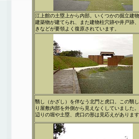
江上館の土塁上から内部。いくつかの掘立建
建築物が建てられ、また建物柱穴跡や井戸跡
きなどが要領よく復原されています。
翳し（かざし）を伴なう北門と虎口。この翳
り屋敷内部を外側から見えなくしていました
辺りの堀や土塁、虎口の形は見応えがありま