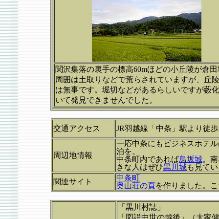
関沢集落の裏手の標高60mほどの小丘陵が倉田
周囲は土取りなどで荒らされていますが、丘
は無事です。堀切などがあるらしいですが藪
いて発見できませんでした。
交通アクセス
JR羽越線「中条」駅より徒歩
一応中条にもビジネスホテル
泊を。
周辺地情報
中条町内であれば
鳥坂城
。南
きな人はぜひ
黒川城
も見てい
中条町
関連サイト
奥山荘の頁
を作りました。こ
「黒川村誌」
「図説中世の越後」（大家