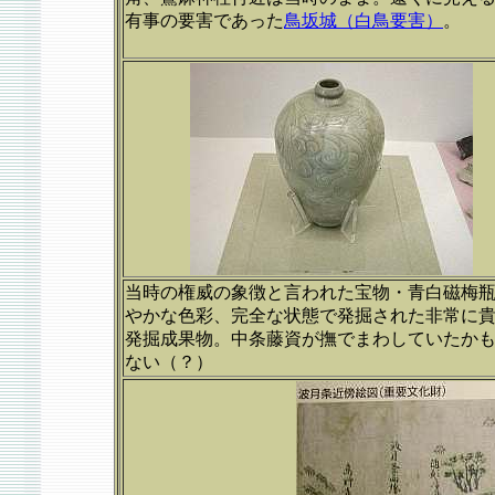
有事の要害であった
鳥坂城（白鳥要害）
。
当時の権威の象徴と言われた宝物・青白磁梅
やかな色彩、完全な状態で発掘された非常に
発掘成果物。中条藤資が撫でまわしていたか
ない（？）