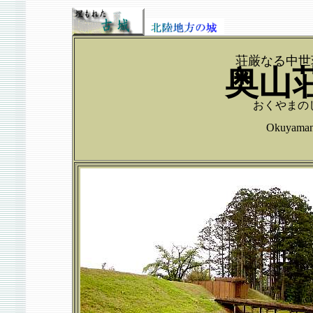
荘厳なる中世
奥山
おくやまの
Okuyama