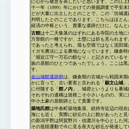
に心から敬意を表したいと思います。この江上館
十一年（1999）年にかけての発掘調査で平安
どが大量に出土したとのことで、この「坊城遺
判明したとのことであります。こちらはほとん
経済の中枢という、貴重な遺跡だけに、なんと
古館
は十二天集落のはずれにある寺院の土地に
方形館の一種ですが、土塁には折も見られます
であったと考えられ、堀も空堀ではなく泥田堀
イガモ農法による農地になっています。鎌倉時
「堀近江守一万石の館なり」と記されているそ
族の居館のひとつであったでしょう。ここは黒
す。
金山城館遺跡群
は、鎌倉期の古城から戦国末期
かに言って、古い要害と言われる「
願文山城
」
に付随する「
館ノ内
」、城砦というよりも番城
それぞれの遺構は規模こそ小さいものの、実に
中小土豪の居館跡として貴重です。
築地氏館
は中条町築地集落、総持寺近辺の現在
海にも近く、実際に砂丘の上に館があったと見
の新潟平野は阿賀野川・信濃川を中心とした河
その造陸運動で今に見る長大な砂丘が発達して