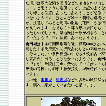
た河川は広大な潟や湖沼などの湿地を作り出し
に？」と思うような場所ですが、上記のような
取り締まる位置にあったであろうことが想像で
いないようです。ほとんど唯一の明瞭な遺構は
が、注意してみると周囲の湿地（蓮田）や微低
が見られます。おそらく単郭方形の居館から、
ったものでしょう。築地氏は一族が相争うこと
ていたようで、重い位置にあったようです。
倉田城
は中条町関沢集落付近、標高60mほど
続した中条氏庶流の関沢氏あたりとの関連があ
に分立した、中条氏庶流の中でも比較的古い家
り表舞台に出ることはなかったようです。
倉田
のですが、丘陵は完全に藪化していて歩くのも
東側の背後には櫛形山脈が控え、城氏時代のも
います。
この他、
黒川城
、
鳥坂城
などの多数の城館群を
す。順次ご紹介していきたいと思います。