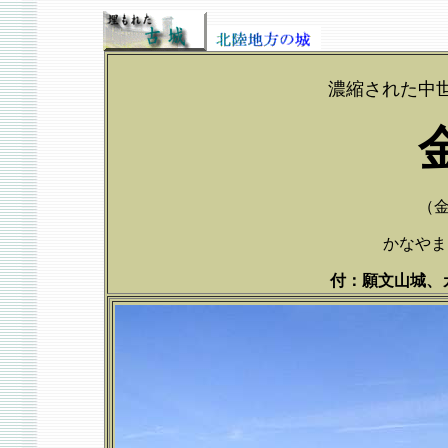
濃縮された中
（
かなやまじ
付：願文山城、