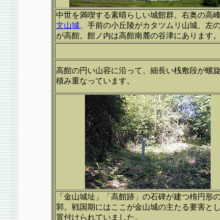
中世を満喫する素晴らしい城館群。右奥の高
文山城
、手前の小丘陵がカタツムリ山城、左
が高館。館ノ内は高館南麓の谷津にあります
高館の円い山容に沿って、細長い桟敷段が螺
積み重なっています。
「金山城址」「高館跡」の石碑が建つ楕円形
郭。戦国期にはここが金山城の主たる要害と
置付けられていました。