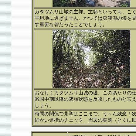
カタツムリ山城の主郭。主郭といっても、ご
平坦地に過ぎません。かつては塩津潟の湊を
す重要な砦だったことでしょう。
おなじくカタツムリ山城の堀。このあたりの
戦国中期以降の緊張状態を反映したものと言
しょう。
時間の関係で見学はここまで。う～ん残念！
細かい遺構のチェック、周辺の集落（とくに