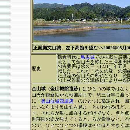
正面願文山城、左下高館を望む<<2002年05月06
鎌倉時代に
鳥坂城
での抗戦を最期
流として金山氏を称した三浦和田
の古要害は承久三（1221）年五
歴史
城した。これが「承久の変」の端
た庶流の金山氏の所領となり、戦国
の上杉景勝の会津移封により中条
金山城（金山城館遺跡）
はひとつの城ではなく
山氏が鎌倉期から戦国期まで、約三百年に渡っ
に「
奥山荘城館遺跡
」のひとつに指定され、国
たいならまず奥山荘を見よ」といわれるほど、
す。それらが単に点在するだけでなく、点と点
世荘園の姿が見えてくるところが貴重なところ
ので、ひとつひとつの規模はそれほど大きくは