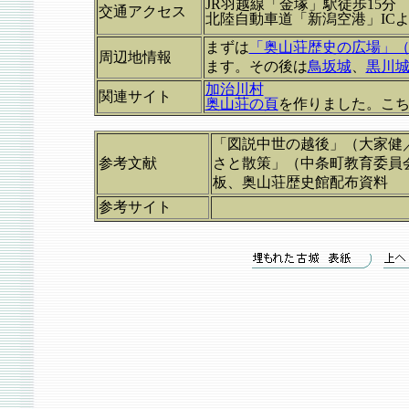
JR羽越線「金塚」駅徒歩15分
交通アクセス
北陸自動車道「新潟空港」ICよ
まずは
「奥山荘歴史の広場」
周辺地情報
ます。その後は
鳥坂城
、
黒川
加治川村
関連サイト
奥山荘の頁
を作りました。こ
「図説中世の越後」（大家健
参考文献
さと散策」（中条町教育委員
板、奥山荘歴史館配布資料
参考サイト