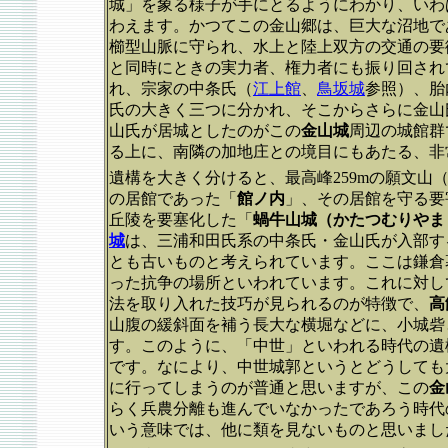
城」を象る様子が手にとるようにわかり、いわ
わえます。かつてこの金山郷は、巨大な沼地で
櫛型山脈に守られ、水上と陸上双方の交通の要
と同時にときの実力者、権力者にも振り回され
れ、宗家の中条氏（
江上館
、
鳥坂城
参照）、胎
氏の大きく三つに分かれ、そこからさらに金山
山氏が居城としたのがこの
金山城
周辺の城館群
る上に、南隣の加地庄との境目にもあたる、非
遺構を大きく分けると、最高峰259mの願文山
の居館であった「
館ノ内
」、その居館を守る要
丘陵を要塞化した「
蝸牛山城（かたつむりやま
城
は、三浦和田氏系の中条氏・金山氏が入部す
とも古いものと考えられています。ここは鎌倉
った抗争の場所といわれています。これに対し
法を取り入れた技巧が見られるのが特徴で、
高
山腹の緩斜面を補う長大な横堀などに、小城砦
す。このように、「中世」といわれる時代の遺
です。なにより、中世城郭というとどうしても
に行ってしまうのが普通と思いますが、この
金
らく兵農分離も進んでいなかったであろう時代
いう意味では、他に類を見ないものと思いまし