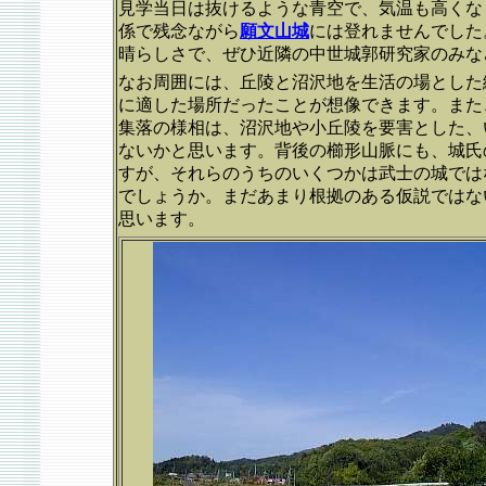
見学当日は抜けるような青空で、気温も高くな
係で残念ながら
願文山城
には登れませんでした
晴らしさで、ぜひ近隣の中世城郭研究家のみな
なお周囲には、丘陵と沼沢地を生活の場とした
に適した場所だったことが想像できます。また
集落の様相は、沼沢地や小丘陵を要害とした、
ないかと思います。背後の櫛形山脈にも、城氏
すが、それらのうちのいくつかは武士の城では
でしょうか。まだあまり根拠のある仮説ではな
思います。