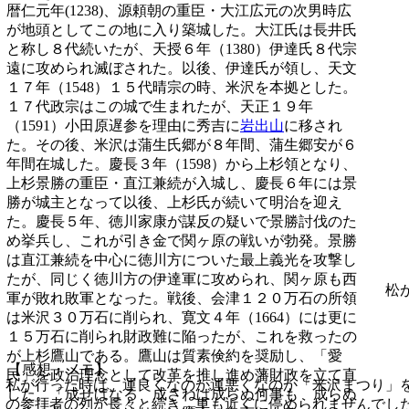
暦仁元年(1238)、源頼朝の重臣・大江広元の次男時広
が地頭としてこの地に入り築城した。大江氏は長井氏
と称し８代続いたが、天授６年（1380）伊達氏８代宗
遠に攻められ滅ぼされた。以後、伊達氏が領し、天文
１７年（1548）１５代晴宗の時、米沢を本拠とした。
１７代政宗はこの城で生まれたが、天正１９年
（1591）小田原遅参を理由に秀吉に
岩出山
に移され
た。その後、米沢は蒲生氏郷が８年間、蒲生郷安が６
年間在城した。慶長３年（1598）から上杉領となり、
上杉景勝の重臣・直江兼続が入城し、慶長６年には景
勝が城主となって以後、上杉氏が続いて明治を迎え
た。慶長５年、徳川家康が謀反の疑いで景勝討伐のた
め挙兵し、これが引き金で関ヶ原の戦いが勃発。景勝
は直江兼続を中心に徳川方についた最上義光を攻撃し
たが、同じく徳川方の伊達軍に攻められ、関ヶ原も西
松
軍が敗れ敗軍となった。戦後、会津１２０万石の所領
は米沢３０万石に削られ、寛文４年（1664）には更に
１５万石に削られ財政難に陥ったが、これを救ったの
が上杉鷹山である。鷹山は質素倹約を奨励し、「愛
【感想・メモ】
民」を政治理念として改革を推し進め藩財政を立て直
私が行った時は、運良くなのか運悪くなのか「米沢まつり」
した。「成せばなる 成さねば成らぬ何事も 成らぬ
の参拝者の列が長々と続き、車も近くに停められませんでし