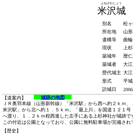
よねざわじょう
米沢城
別名
松ヶ
所在地
山形
遺構等
曲輪
現状
上杉
築城年
暦仁
築城者
大江
歴代城主
大江
形式
平城
訪城日
2006
城跡の地図
【道案内】
ＪＲ奥羽本線（山形新幹線）「米沢駅」から西へ約２ｋｍ、
米沢駅」から北へ約１．５ｋｍ。「最上川」を国道１２１号
へ渡り、１．２ｋｍ程西進した左手にある上杉神社が城跡で
この付近は公園となっており、公園に無料駐車場が完備され
【歴史】