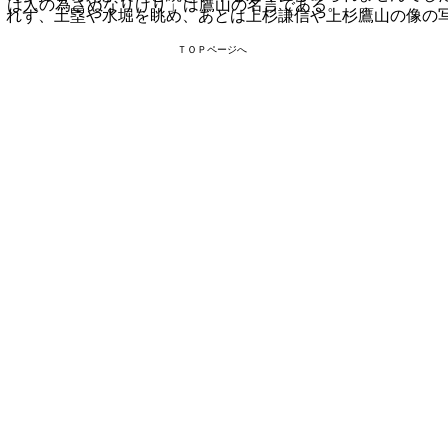
は人の為さぬなりけり」は鷹山の名言である。
れず、土塁や水堀を眺め、あとは上杉謙信や上杉鷹山の像の
ＴＯＰページへ