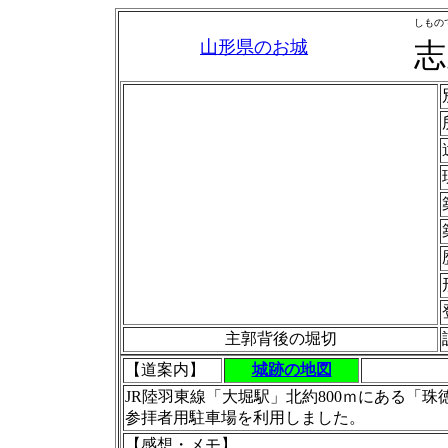
しもの
山形県のお城
志
主郭背後の堀切
【道案内】
城跡の地図
JR陸羽東線「大堀駅」北約800ｍにある「
参拝者用駐車場を利用しました。
【感想・メモ】