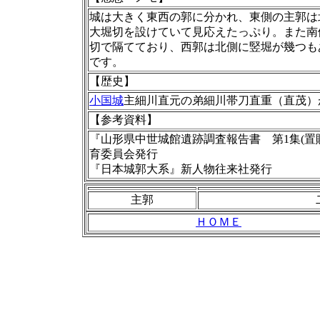
城は大きく東西の郭に分かれ、東側の主郭は
大堀切を設けていて見応えたっぷり。また南
切で隔てており、西郭は北側に竪堀が幾つも
です。
【歴史】
小国城
主細川直元の弟細川帯刀直重（直茂）
【
参考資料】
『山形県中世城館遺跡調査報告書 第1集(置賜
育委員会発行
『日本城郭大系』新人物往来社発行
主郭
ＨＯＭＥ