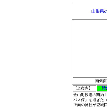
山形県
南斜面
【道案内】
登
金山町役場の南約
バス停」を過ぎた
正面の神社が登城