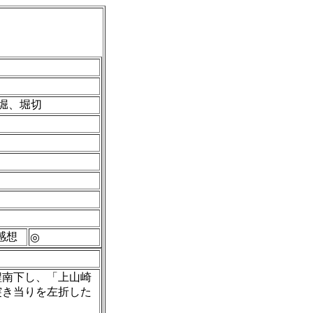
堀、堀切
感想
◎
程南下し、「上山崎
突き当りを左折した