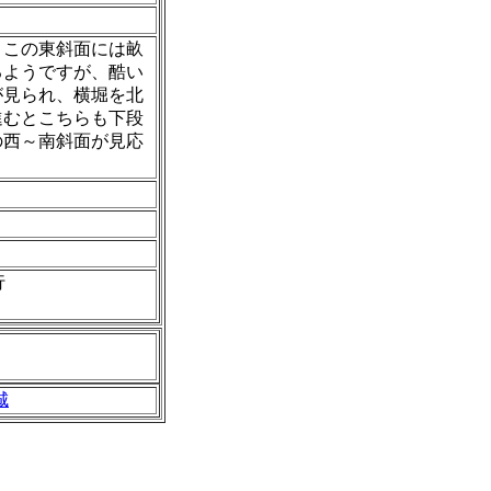
。この東斜面には畝
るようですが、酷い
が見られ、横堀を北
進むとこちらも下段
の西～南斜面が見応
行
城