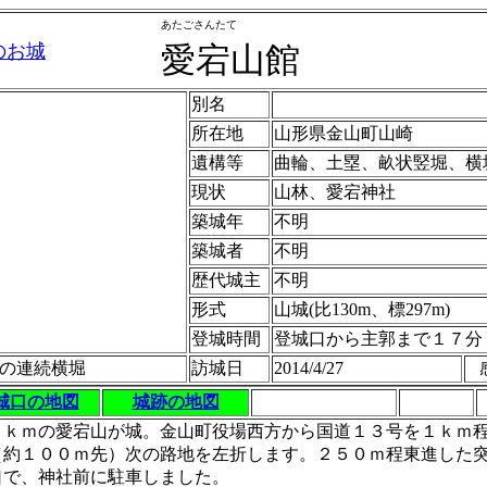
あたごさんたて
のお城
愛宕山館
別名
所在地
山形県金山町山崎
遺構等
曲輪、土塁、畝状竪堀、横
現状
山林、愛宕神社
築城年
不明
築城者
不明
歴代城主
不明
形式
山城(比130m、標297m)
登城時間
登城口から主郭まで１７分
の連続横堀
訪城日
2014/4/27
城口の地図
城跡の地図
１ｋｍの愛宕山が城。金山町役場西方から国道１３号を１ｋｍ
（約１００ｍ先）次の路地を左折します。２５０ｍ程東進した
口で、神社前に駐車しました。