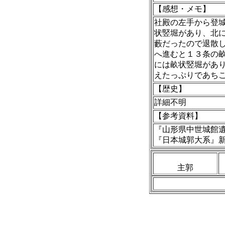
【感想・メモ】
社殿の左手から登
状竪堀があり、北
藪だったので退散
へ進むと１３条の
には畝状竪堀があ
えたっぷりであち
【歴史】
詳細不明
【
参考資料】
『山形県中世城館遺
『日本城郭大系』
主郭