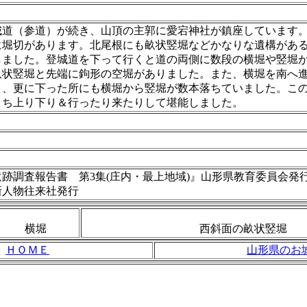
城道（参道）が続き、山頂の主郭に愛宕神社が鎮座しています
に堀切があります。北尾根にも畝状竪堀などかなりな遺構があ
しました。登城道を下って行くと道の両側に数段の横堀や竪堀
畝状竪堀と先端に鉤形の空堀がありました。また、横堀を南へ
り、更に下った所にも横堀から竪堀が数本落ちていました。こ
こち上り下り＆行ったり来たりして堪能しました。
跡調査報告書 第3集(庄内・最上地域)』山形県教育委員会発
新人物往来社発行
横堀
西斜面の畝状竪堀
ＨＯＭＥ
山形県のお