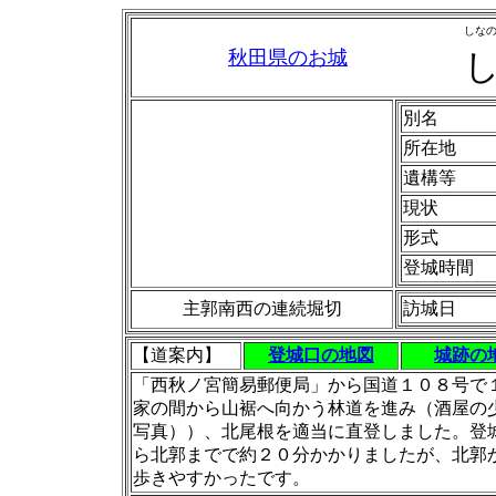
しな
秋田県のお城
別名
所在地
遺構等
現状
形式
登城時間
主郭南西の連続堀切
訪城日
【道案内】
登城口の地図
城跡の
「西秋ノ宮簡易郵便局」から国道１０８号で
家の間から山裾へ向かう林道を進み（酒屋の
写真））、北尾根を適当に直登しました。登
ら北郭までで約２０分かかりましたが、北郭
歩きやすかったです。