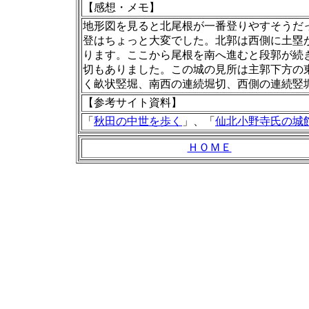
【感想・メモ】
地形図を見ると北尾根が一番登りやすそうだ
登はちょっと大変でした。北郭は西側に土塁
ります。ここから尾根を南へ進むと段郭が続
切もありました。この城の見所は主郭下方の
く畝状竪堀、南西の連続堀切、西側の連続竪
【
参考サイト資料
】
「
秋田の中世を歩く
」、「
仙北小野寺氏の城
ＨＯＭＥ