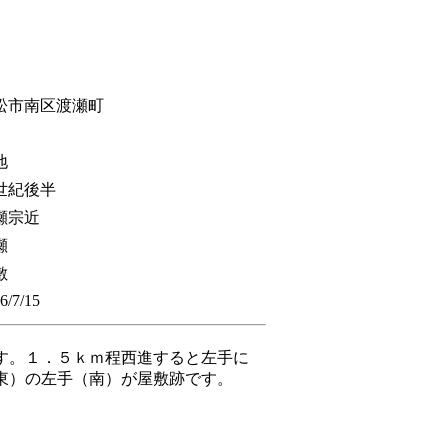
松市南区渡瀬町
地
5世紀後半
瀬宗近
瀬
敷
6/7/15
す。１．５ｋｍ程西進すると左手に
東）の左手（南）が屋敷跡です。