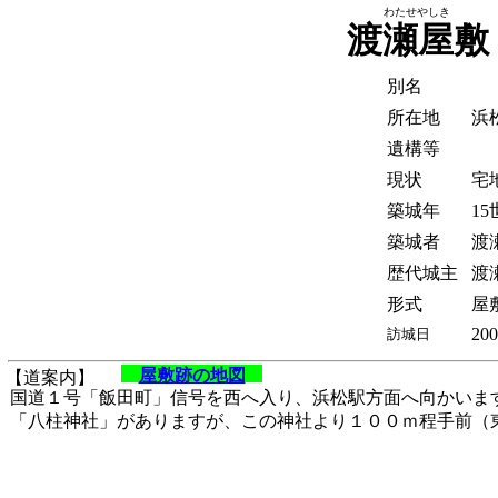
わたせやしき
渡瀬屋敷
別名
所在地
浜
遺構等
現状
宅
築城年
1
築城者
渡
歴代城主
渡
形式
屋
200
訪城日
屋敷跡の地図
【道案内】
国道１号「飯田町」信号を西へ入り、浜松駅方面へ向かいま
「八柱神社」がありますが、この神社より１００ｍ程手前（