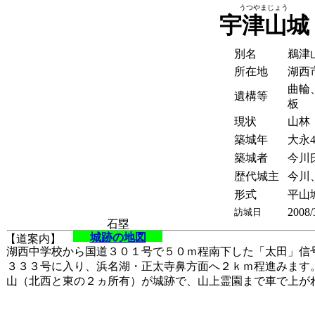
うつやまじょう
宇津山城
別名
鵜津
所在地
湖西
曲輪
遺構等
板
現状
山林
築城年
大永4(
築城者
今川
歴代城主
今川
形式
平山
2008/
訪城日
石塁
城跡の地図
【道案内】
湖西中学校から国道３０１号で５０ｍ程南下した「太田」信
３３３号に入り、浜名湖・正太寺鼻方面へ２ｋｍ程進みます
山（北西と東の２ヵ所有）が城跡で、山上霊園まで車で上が