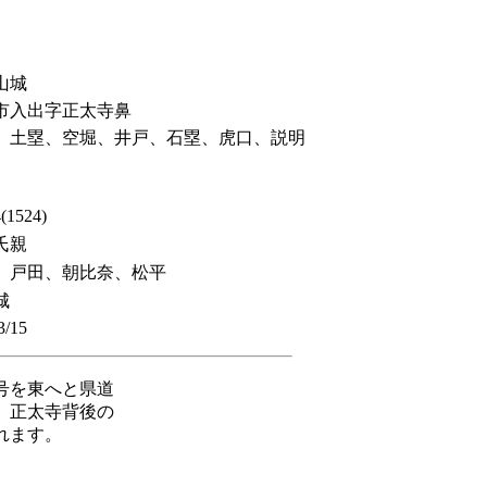
山城
市入出字正太寺鼻
、土塁、空堀、井戸、石塁、虎口、説明
1524)
氏親
、戸田、朝比奈、松平
城
3/15
号を東へと県道
。正太寺背後の
れます。