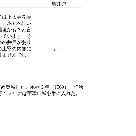
亀井戸
こは正太寺を境
す。本丸へ歩い
猪垣かも？と言
いています。そ
つの井戸があり
の土塁の内側に
井戸
りませんでし
ため築城した。永禄３年（1560）、桶狭
禄１２年には宇津山城を手に入れた。