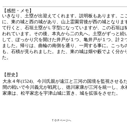
【感想・メモ】
いきなり、土塁が出迎えてくれます。説明板もあります。こ
に、東の城と西の城があり、山上霊園背後が西の城となりま
て行くと、石垣土塁がＬ字型になっていますが、この石垣は
われています。その後、本丸から二の丸へ。土塁がずっと続
して、ぽっかり穴を開けた井戸が１つ、亀井戸が１つ、計２
ました。帰りは、曲輪の南側を通り、一周する事に。こっち
も、石積が見られました。また、東の城は畑や藪でよく分か
た。
【歴史】
大永４年(1524)、今川氏親が遠江と三河の国境を監視させる
間の戦いで今川義元が戦死し、徳川家康が三河を統一し、永
家康は、松平家忠を宇津山城に置き、城を拡張をさせた。
ＴＯＰページへ