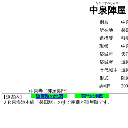
なかいずみじんや
中泉陣屋
別名
中
所在地
磐
遺構等
移
現状
中
築城年
天正
築城者
堀
歴代城主
堀
形式
陣
200
訪城日
中泉寺（陣屋裏門）
表門の地図
陣屋跡の地図
【道案内】
ＪＲ東海道本線「磐田駅」のすぐ南側が陣屋跡です。