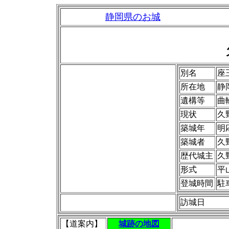
静岡県のお城
別名
座
所在地
静
遺構等
曲
現状
久
築城年
明応
築城者
久
歴代城主
久
形式
平
登城時間
駐
訪城日
【道案内】
城跡の地図