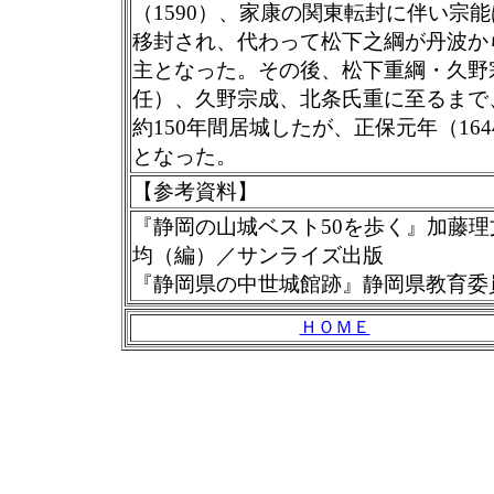
（1590）、家康の関東転封に伴い宗
移封され、代わって松下之綱が丹波か
主となった。その後、松下重綱・久野
任）、久野宗成、北条氏重に至るまで
約150年間居城したが、正保元年（164
となった。
【
参考資料
】
『静岡の山城ベスト50を歩く』加藤理
均（編）／サンライズ出版
『静岡県の中世城館跡』静岡県教育委
ＨＯＭＥ