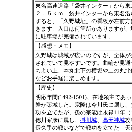
東名高速道路「袋井インター」から東
２．５ｋｍ。袋井インターから東名沿
すると、「久野城址」の看板が左前方
きます。入口は何箇所かありますが、
に駐車場が完備されています。
【感想・メモ】
久野城は城域が広いのですが、全体が
されていて見やすいです。曲輪が見通
ちよい上、本丸北下の横堀や二の丸北
などお手軽に楽しめます。
【歴史】
明応年間(1492-1501)、在地領主であ
隆が築城した。宗隆は今川氏に属し、
功を立てたが、孫の宗能は永禄11年（1
徳川家康に属し、
掛川城
、
高天神城
攻
長久手の戦いなどで戦功を立てた。天正