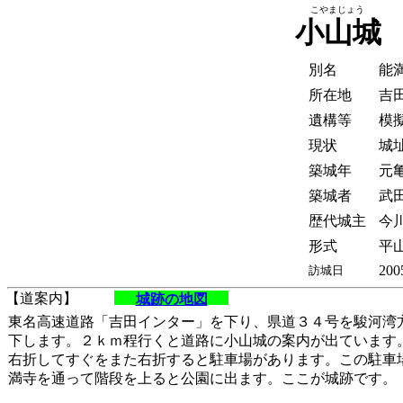
こやまじょう
小山城
別名
能
所在地
吉
遺構等
模
現状
城
築城年
元亀
築城者
武
歴代城主
今
形式
平山
200
訪城日
【道案内】
城跡の地図
東名高速道路「吉田インター」を下り、県道３４号を駿河湾
下します。２ｋｍ程行くと道路に小山城の案内が出ています
右折してすぐをまた右折すると駐車場があります。この駐車
満寺を通って階段を上ると公園に出ます。ここが城跡です。