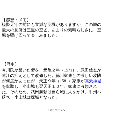
【感想・メモ】
模擬天守の前にも立派な空堀がありますが、この城の
最大の見所は三重の空堀。あまりの素晴らしさに、空
堀を駆け回って楽しみました。
【歴史】
今川氏が築いた砦を、元亀２年（1571）、武田信玄が
遠江の抑えとして改修した。徳川家康との激しい攻防
が何度かあったが、天正９年（1581）家康が
高天神城
を奪取し、小山城も翌天正１０年、家康に占領され
た。そのため、武田勝頼は自ら城に火をかけ、甲州へ
落ち、小山城は廃城となった。
ＴＯＰページへ