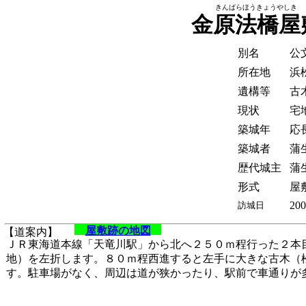
きんばらほうきょうやしき
金原法橋屋
別名
公
所在地
浜
遺構等
古
現状
宅
築城年
応
築城者
蒲
歴代城主
蒲
形式
屋
200
訪城日
屋敷跡の地図
【道案内】
ＪＲ東海道本線「天竜川駅」から北へ２５０ｍ程行った２本
地）を左折します。８０ｍ程西進すると左手に大きな古木（
す。駐車場がなく、周辺は道が狭かったり、駅前で車通りが