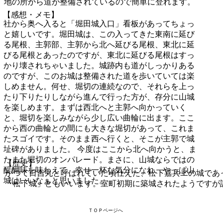
地の所から道が整備されているので簡単に登れます。
【感想・メモ】
社から奥へ入ると「堀田城入口」看板があってちょっ
と嬉しいです。堀田城は、この入ってきた東南に延び
る尾根、主郭部、主郭から北へ延びる尾根、東北に延
びる尾根とあったのですが、東北に延びる尾根はすっ
かり壊されちゃいました。城跡内も道がしっかりある
のですが、このお城は整備された道を歩いていては楽
しめません。何せ、堀切の連続なので、それらを上っ
たり下りたりしながら進んで行った方が、存分に山城
を楽しめます。まずは西北へと主郭へ向かっていく
と、堀切を楽しみながら少し広い曲輪に出ます。ここ
から西の曲輪との間にも大きな堀切があって、これま
たスゴイです。そのまま西へ行くと、そこが主郭で城
址碑がありました。 今度はここから北へ向かうと、ま
たまた堀切のオンパレード。まさに、山城ならではの
【歴史】
醍醐味を味わえて、幸せ一杯な気分になれ、やっぱ山
かつて日吉丸と呼ばれていた頃仕えた、松下嘉兵ヱの城であ
城はいいなぁと思いました。
「松下城」ともいいます。室町初期に築城されたようですが
ＴＯＰページへ