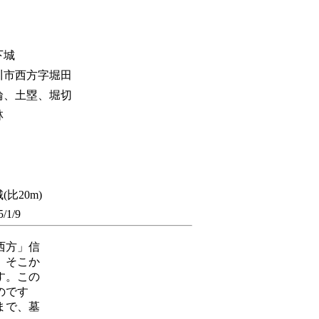
下城
川市西方字堀田
輪、土塁、堀切
林
(比20m)
5/1/9
西方」信
。そこか
す。この
のです
まで、墓