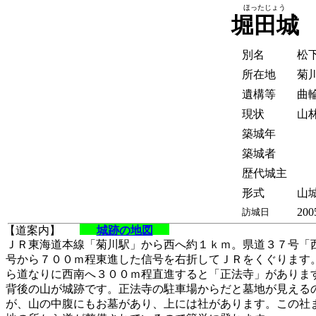
ほったじょう
堀田城
別名
松
所在地
菊
遺構等
曲
現状
山
築城年
築城者
歴代城主
形式
山城
200
訪城日
【道案内】
城跡の地図
ＪＲ東海道本線「菊川駅」から西へ約１ｋｍ。県道３７号「
号から７００ｍ程東進した信号を右折してＪＲをくぐります
ら道なりに西南へ３００ｍ程直進すると「正法寺」がありま
背後の山が城跡です。正法寺の駐車場からだと墓地が見える
が、山の中腹にもお墓があり、上には社があります。この社