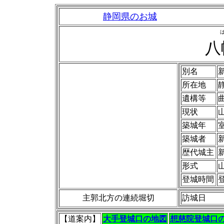
静岡県のお城
八
別名
所在地
遺構等
現状
築城年
築城者
歴代城主
形式
山
登城時間
主郭北方の連続堀切
訪城日
【道案内】
大手登城口の地図
想慈院登城口