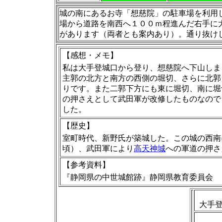
城の南にあるお寺「想慈院」の駐車場を利用
場から道路を南西へ１００ｍ程進んだ右手に
があります（両者とも案内あり）。通り抜け
【感想・メモ】
私は大手登城口から登り、想慈院へ下山しま
主郭の北方と南方の西側の堀切、さらに北郭
りです。また二郭下方にも東に堀切、南に堀
の押さえとして武田軍が改修したものなので
した。
【歴史】
室町時代、新野氏が築城した。この城の西南に
頃）、武田軍により
高天神城
への軍道の押さ
【
参考資料
】
『静岡県の中世城館跡』静岡県教育委員会
大手