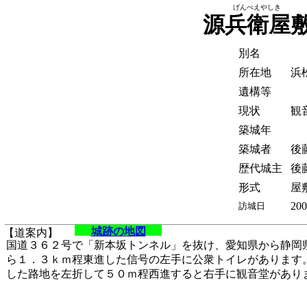
げんべえやしき
源兵衛屋
別名
所在地
浜
遺構等
現状
観
築城年
築城者
後
歴代城主
後
形式
屋
200
訪城日
城跡の地図
【道案内】
国道３６２号で「新本坂トンネル」を抜け、愛知県から静岡
ら１．３ｋｍ程東進した信号の左手に公衆トイレがあります
した路地を左折して５０ｍ程西進すると右手に観音堂があり