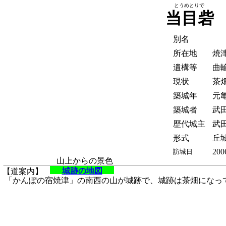
とうめとりで
当目砦
別名
所在地
焼
遺構等
曲
現状
茶
築城年
元亀
築城者
武
歴代城主
武
形式
丘
200
訪城日
山上からの景色
城跡の地図
【道案内】
「かんぽの宿焼津」の南西の山が城跡で、城跡は茶畑になっ