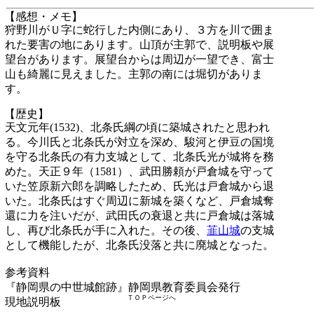
【感想・メモ】
狩野川がＵ字に蛇行した内側にあり、３方を川で囲ま
れた要害の地にあります。山頂が主郭で、説明板や展
望台があります。展望台からは周辺が一望でき、富士
山も綺麗に見えました。主郭の南には堀切がありま
す。
【歴史】
天文元年(1532)、北条氏綱の頃に築城されたと思われ
る。今川氏と北条氏が対立を深め、駿河と伊豆の国境
を守る北条氏の有力支城として、北条氏光が城将を務
めた。天正９年（1581）、武田勝頼が戸倉城を守って
いた笠原新六郎を調略したため、氏光は戸倉城から退
いた。北条氏はすぐ周辺に新城を築くなど、戸倉城奪
還に力を注いだが、武田氏の衰退と共に戸倉城は落城
し、再び北条氏が手に入れた。その後、
韮山城
の支城
として機能したが、北条氏没落と共に廃城となった。
参考資料
『静岡県の中世城館跡』静岡県教育委員会発行
ＴＯＰページへ
現地説明板