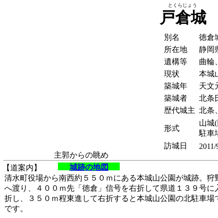
とくらじょう
戸倉城
別名
徳倉
所在地
静岡
遺構等
曲輪
現状
本城
築城年
天文元
築城者
北条
歴代城主
北条
山城(
形式
駐車
訪城日
2011/
主郭からの眺め
城跡の地図
【道案内】
清水町役場から南西約５５０ｍにある本城山公園が城跡。狩
へ渡り、４００ｍ先「徳倉」信号を右折して県道１３９号に
折し、３５０ｍ程東進して右折すると本城山公園の北駐車場
です。