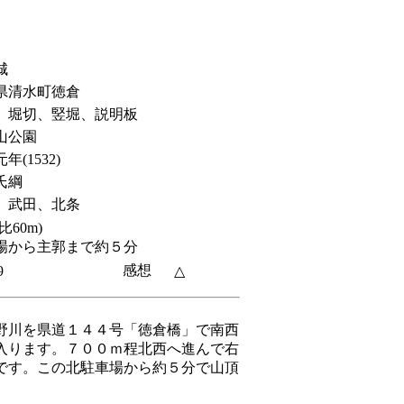
城
県清水町徳倉
、堀切、竪堀、説明板
山公園
年(1532)
氏綱
、武田、北条
比60m)
場から主郭まで約５分
感想
9
△
野川を県道１４４号「徳倉橋」で南西
入ります。７００ｍ程北西へ進んで右
です。この北駐車場から約５分で山頂