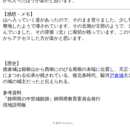
から入ったほうが楽かと思います。
【感想・メモ】
山へ入っていく道があったので、そのまま登りました。少し
整地したようで壊されています。その北側が主郭のようで、
んでいました。その背後（北）に堀切が残っています。この
からアクセスした方が楽かと思います。
【歴史】
徳倉城は箱根山から西南にのびる尾根の末端に位置し、天正１
にまつわる伝承が残されている。後北条時代、駿河
戸倉城
主
の城の城主だったと伝えられる。
参考資料
『静岡県の中世城館跡』静岡県教育委員会発行
現地説明板
ＴＯＰページへ