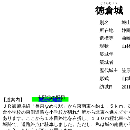
とくらじょう
徳倉城
別名
城
所在地
静
遺構等
曲
現状
山
築城年
築城者
歴代城主
笠
形式
山城
訪城
2011
日
主郭北の堀切
【道案内】
城跡の地図
ＪＲ御殿場線「長泉なめり駅」から東南東へ約１．５ｋｍ、
倉小学校の東側道路を小学校が切れた所から北東へ進んです
あります。ここから１本目路地を右折し、１３０ｍ程北東へ
城跡で、道路終点に駐車しました。ただし、私は城の南側か