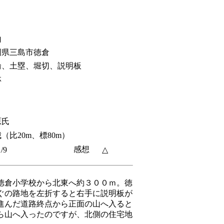
山
岡県三島市徳倉
輪、土塁、堀切、説明板
林
原氏
（比20m、標80m）
感想
/9
△
徳倉小学校から北東へ約３００ｍ。徳
ぐの路地を左折すると右手に説明板が
進んだ道路終点から正面の山へ入ると
ら山へ入ったのですが、北側の住宅地