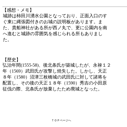
【感想・メモ】
城跡は柿田川湧水公園となっており、正面入口のす
ぐ東に縄張図付きのお城の説明板があります。ま
た、貴船神社がある所が西ノ丸で、更に公園内を南
へ進むと城跡の雰囲気を感じられる所もありまし
た。
【歴史】
弘治年間(1555-58)、後北条氏が築城したが、永禄１２
年（1569）武田氏が攻撃し焼失した。しかし、天正
８年（1580）沼津三枚橋城の武田氏に対して諸将を
配置し、その後の天正１８年（1590）秀吉の小田原
征伐の際、北条氏が放棄したため廃城となった。
ＴＯＰページへ