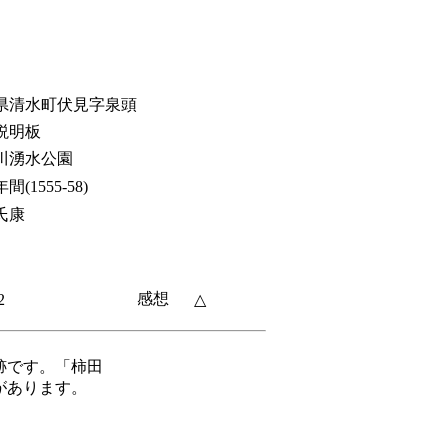
県清水町伏見字泉頭
説明板
川湧水公園
間(1555-58)
氏康
感想
2
△
跡です。「柿田
があります。