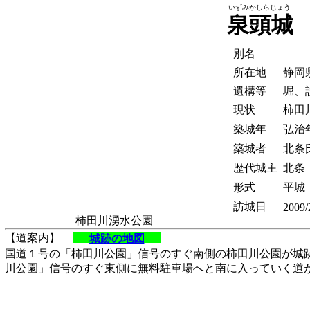
いずみかしらじょう
泉頭城
別名
所在地
静岡
遺構等
堀、
現状
柿田
築城年
弘治年
築城者
北条
歴代城主
北条
形式
平城
訪城日
2009/
柿田川湧水公園
【道案内】
城跡の地図
国道１号の「柿田川公園」信号のすぐ南側の柿田川公園が城
川公園」信号のすぐ東側に無料駐車場へと南に入っていく道