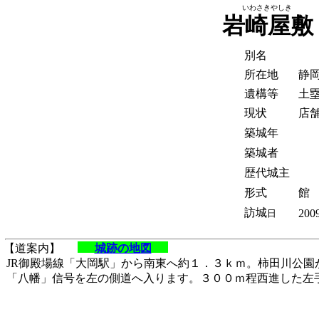
いわさきやしき
岩崎屋敷
別名
所在地
静
遺構等
土
現状
店
築城年
築城者
歴代城主
形式
館
訪城
200
日
【道案内】
城跡の地図
JR御殿場線「大岡駅」から南東へ約１．３ｋｍ。柿田川公園
「八幡」信号を左の側道へ入ります。３００ｍ程西進した左