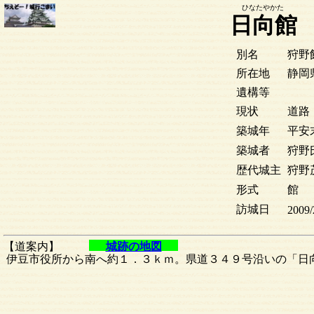
ひなたやかた
日向館
別名
狩野
所在地
静岡
遺構等
現状
道路
築城年
平安
築城者
狩野
歴代城主
狩野
形式
館
訪城日
2009/
【道案内】
城跡の地図
伊豆市役所から南へ約１．３ｋｍ。県道３４９号沿いの「日