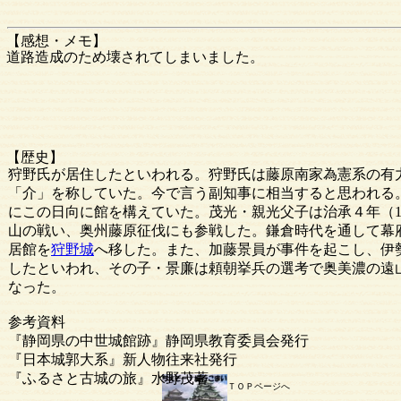
【感想・メモ】
道路造成のため壊されてしまいました。
【歴史】
狩野氏が居住したといわれる。狩野氏は藤原南家為憲系の有
「介」を称していた。今で言う副知事に相当すると思われる
にこの日向に館を構えていた。茂光・親光父子は治承４年（1
山の戦い、奥州藤原征伐にも参戦した。鎌倉時代を通して幕
居館を
狩野城
へ移した。また、加藤景員が事件を起こし、伊
したといわれ、その子・景廉は頼朝挙兵の選考で奥美濃の遠
なった。
参考資料
『静岡県の中世城館跡』静岡県教育委員会発行
『日本城郭大系』新人物往来社発行
『ふるさと古城の旅』水野茂著
ＴＯＰページへ