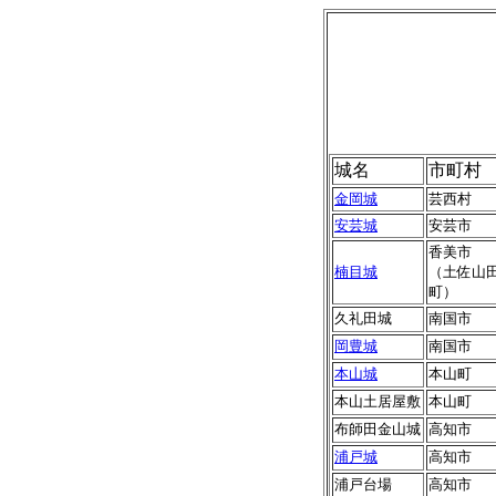
城名
市町村
金岡城
芸西村
安芸城
安芸市
香美市
楠目城
（土佐山
町）
久礼田城
南国市
岡豊城
南国市
本山城
本山町
本山土居屋敷
本山町
布師田金山城
高知市
浦戸城
高知市
浦戸台場
高知市