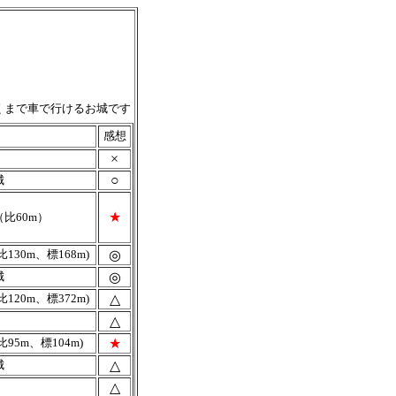
くまで車で行けるお城です
感想
×
○
城
★
比60m）
比130m、標168m)
◎
城
◎
比120m、標372m)
△
△
比95m、標104m)
★
城
△
△