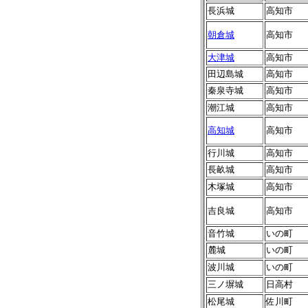
長浜城
高知市
朝倉城
高知市
大津城
高知市
田辺島城
高知市
秦泉寺城
高知市
潮江城
高知市
高知城
高知市
行川城
高知市
長畝城
高知市
木塚城
高知市
吉良城
高知市
音竹城
いの町
麓城
いの町
波川城
いの町
三ノ塀城
日高村
松尾城
佐川町