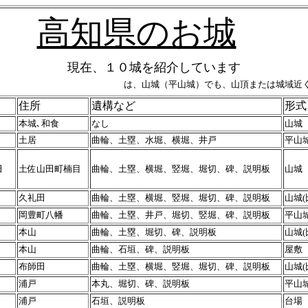
高知県のお城
現在、１０城を紹介しています
は、山城（平山城）でも、山頂または城域近
住所
遺構など
形式
本城､和食
なし
山城
土居
曲輪、土塁、水堀、横堀、井戸
平山
田
土佐山田町楠目
曲輪、土塁、横堀、竪堀、堀切、碑、説明板
山城（
久礼田
曲輪、土塁、横堀、竪堀、堀切、碑、説明板
山城(
岡豊町八幡
曲輪、土塁、井戸、堀切、竪堀、碑、説明板
平山
本山
曲輪、土塁、堀切、碑、説明板
山城(
本山
曲輪、石垣、碑、説明板
屋敷
布師田
曲輪、土塁、横堀、竪堀、堀切、碑、説明板
山城(
浦戸
本丸、堀切、碑、説明板
平山
浦戸
石垣、説明板
台場