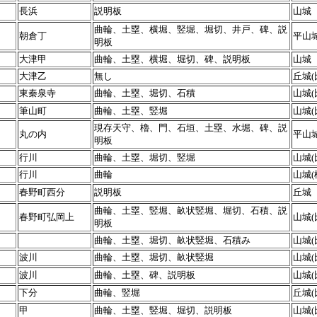
長浜
説明板
山城
曲輪、土塁、横堀、竪堀、堀切、井戸、碑、説
朝倉丁
平山
明板
大津甲
曲輪、土塁、横堀、堀切、碑、説明板
山城（
大津乙
無し
丘城(
東秦泉寺
曲輪、土塁、堀切、石積
山城(
筆山町
曲輪、土塁、竪堀
山城(
現存天守、櫓、門、石垣、土塁、水堀、碑、説
丸の内
平山
明板
行川
曲輪、土塁、堀切、竪堀
山城(
行川
曲輪
山城(
春野町西分
説明板
丘城
曲輪、土塁、竪堀、畝状竪堀、堀切、石積、説
春野町弘岡上
山城(
明板
曲輪、土塁、堀切、畝状竪堀、石積み
山城(
波川
曲輪、土塁、堀切、畝状竪堀
山城(
波川
曲輪、土塁、碑、説明板
山城(
下分
曲輪、竪堀
丘城(
甲
曲輪、土塁、竪堀、堀切、説明板
山城(