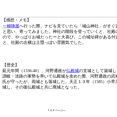
【感想・メモ】
一柳陣屋
へ行った際、ナビを見ていたら「城山神社」がすぐ
と思い、寄ってみました。神社の階段を登っていくと、社殿
ので、やっぱりお城だったーと大喜び。この城址碑がある付
と、社殿の左横は土塁っぽい雰囲気でした。
【歴史】
延元年間（1336-40）、河野通政が
仏殿城
の支城として築城し
讃岐・淡路の軍勢を率いて仏殿城を攻めた際、河野通政の武
氏が守ったが、両城とも落城した。天正１３年（1585）小
城し、その後仏殿城と共に廃城となった。
ＴＯＰページへ