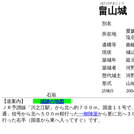
はたけやまじょう
畠山城
別名
愛
所在地
塩
遺構等
曲
現状
城
築城年
延元
築城者
河
歴代城主
河
形式
山城
200
訪城日
石垣
【道案内】
城跡の地図
ＪＲ予讃線「川之江駅」から北へ約７００ｍ。国道１１号で
通」信号から北へ５００ｍ程行った
一柳陣屋
から更に北へ３
行った右手（国道から東へ入ってすぐ）です。