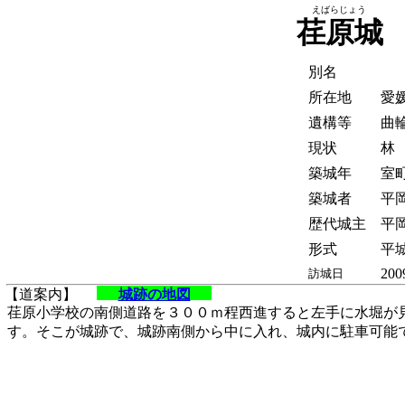
えばらじょう
荏原城
別名
所在地
愛
遺構等
曲
現状
林
築城年
室
築城者
平
歴代城主
平
形式
平
200
訪城日
【道案内】
城跡の地図
荏原小学校の南側道路を３００ｍ程西進すると左手に水堀が
す。そこが城跡で、城跡南側から中に入れ、城内に駐車可能