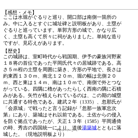
【感想・メモ】
ここは水堀がぐるりと巡り、開口部は南側一箇所の
み。中に入るとすぐに城址碑と説明板があり、土塁が
ぐるりと巡っています。単郭方形の城で、かなり広
く、土塁も高くて所々に祠がありました。単純な造り
ですが、見応えがあります。
【歴史】
この城跡は、室町時代から戦国期、伊予の豪族河野家
１８将の首位であった平岡氏代々の居城跡である。高
さ５ｍ程の土塁を周囲に築き、方形の平地で、長さは
約東西１３０ｍ、南北１２０ｍ、堀の幅は北側２０
ｍ、西と東は１４ｍ、南は１０ｍで、南側で外とつな
がっている。四隅に櫓があったらしく西南の隅に石積
みがある。矢竹が植えられているのは、この期の城塁
に共通する特色である。建武２年（1335）、忽那氏が
「会原城」で戦ったと言う記録が『忽那一族軍忠次
第』にあり、築城はそれ以前である。土佐からの侵入
を防ぐ拠点であったが、天正１３年（1585）平岡通倚
の時、秀吉の四国統一により、道後
湯築城
とともに落
ＴＯＰページへ
城した。（現地説明板より）