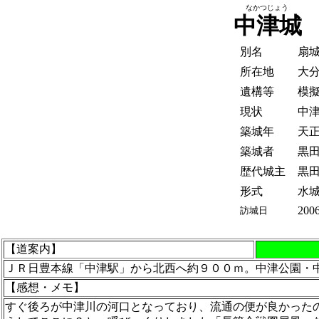
なかつじょう
中津城
別名
扇
所在地
大
遺構等
模
現状
中
築城年
天正1
築城者
黒
歴代城主
黒
形式
水
2006
訪城日
【道案内】
ＪＲ日豊本線「中津駅」から北西へ約９００ｍ。中津公園・
【感想・メモ】
すぐ後ろが中津川の河口となっており、流通の便が良かった