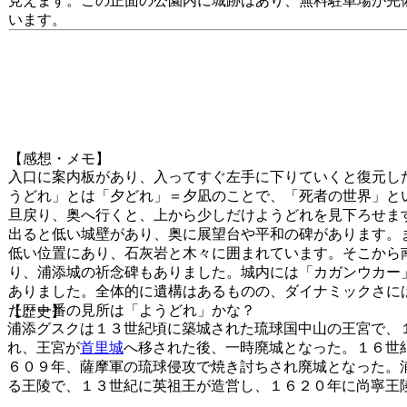
見えます。この正面の公園内に城跡はあり、無料駐車場が完
います。
【感想・メモ】
入口に案内板があり、入ってすぐ左手に下りていくと復元し
うどれ」とは「夕どれ」＝夕凪のことで、「死者の世界」と
旦戻り、奥へ行くと、上から少しだけようどれを見下ろせま
出ると低い城壁があり、奥に展望台や平和の碑があります。
低い位置にあり、石灰岩と木々に囲まれています。そこから
り、浦添城の祈念碑もありました。城内には「カガンウカー
ありました。全体的に遺構はあるものの、ダイナミックさに
た。一番の見所は「ようどれ」かな？
【歴史】
浦添グスクは１３世紀頃に築城された琉球国中山の王宮で、
れ、王宮が
首里城
へ移された後、一時廃城となった。１６世
６０９年、薩摩軍の琉球侵攻で焼き討ちされ廃城となった。
る王陵で、１３世紀に英祖王が造営し、１６２０年に尚寧王