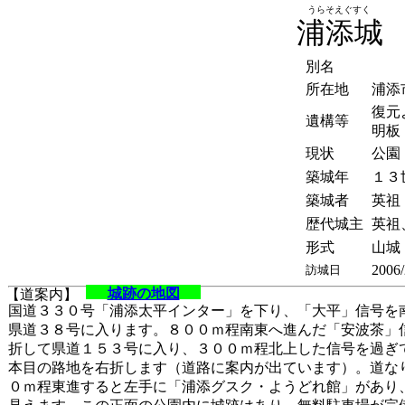
うらそえぐすく
浦添城
別名
所在地
浦添
復元
遺構等
明板
現状
公園
築城年
１３
築城者
英祖
歴代城主
英祖
形式
山城
2006/
訪城日
城跡の地図
【道案内】
国道３３０号「浦添太平インター」を下り、「大平」信号を
県道３８号に入ります。８００ｍ程南東へ進んだ「安波茶」
折して県道１５３号に入り、３００ｍ程北上した信号を過ぎ
本目の路地を右折します（道路に案内が出ています）。道な
０ｍ程東進すると左手に「浦添グスク・ようどれ館」があり