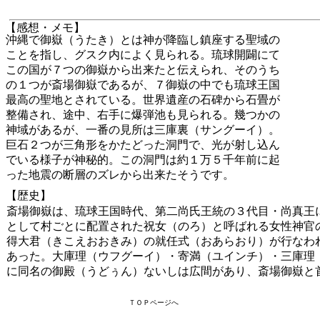
【感想・メモ】
沖縄で御嶽（うたき）とは神が降臨し鎮座する聖域の
ことを指し、グスク内によく見られる。琉球開闢にて
この国が７つの御嶽から出来たと伝えられ、そのうち
の１つが斎場御嶽であるが、７御嶽の中でも琉球王国
最高の聖地とされている。世界遺産の石碑から石畳が
整備され、途中、右手に爆弾池も見られる。幾つかの
神域があるが、一番の見所は三庫裏（サングーイ）。
巨石２つが三角形をかたどった洞門で、光が射し込ん
でいる様子が神秘的。この洞門は約１万５千年前に起
った地震の断層のズレから出来たそうです。
【歴史】
斎場御嶽は、琉球王国時代、第二尚氏王統の３代目・尚真王
として村ごとに配置された祝女（のろ）と呼ばれる女性神官
得大君（きこえおおきみ）の就任式（おあらおり）が行なわ
あった。大庫理（ウフグーイ）・寄満（ユインチ）・三庫理
に同名の御殿（うどぅん）ないしは広間があり、斎場御嶽と
ＴＯＰページへ