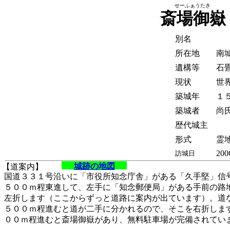
せーふぁうたき
斎場御嶽
別名
所在地
南
遺構等
石
現状
世
築城年
１
築城者
尚
歴代城主
形式
霊
200
訪城日
城跡の地図
【道案内】
国道３３１号沿いに「市役所知念庁舎」がある「久手堅」信
５００ｍ程東進して、左手に「知念郵便局」がある手前の路
左折します（ここからずっと道路に案内が出ています）。道
５００ｍ程進むと道が二手に分かれるので、そこを右折しま
００ｍ程進むと斎場御嶽があり、無料駐車場が完備されてい