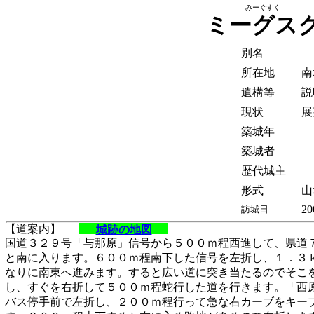
みーぐすく
ミーグス
別名
所在地
南
遺構等
説
現状
展
築城年
築城者
歴代城主
形式
山
20
訪城日
【道案内】
城跡の地図
国道３２９号「与那原」信号から５００ｍ程西進して、県道
と南に入ります。６００ｍ程南下した信号を左折し、１．３
なりに南東へ進みます。すると広い道に突き当たるのでそこ
し、すぐを右折して５００ｍ程蛇行した道を行きます。「西
バス停手前で左折し、２００ｍ程行って急な右カーブをキー