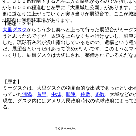
す。３００ｍ程南下すると左に入る路地があるので左折しま
から５００ｍ程進むと左手に「大里城址公園」があります。
更に道なりに上がっていくと突き当りが展望台で、ここが城
城跡前に無料駐車場があります。
【感想・メモ】
大里グスク
からもう少し奥へと上って行った展望台がミーグ
うと思ったのですが、坂道を上らなくちゃ行けないし、駐車
した。琉球石灰岩が沢山露出しているものの、遺構という程
だ、展望台というだけあって眺めがいいです。このようなマ
っくりし、結構グスクは大切にされ、整備されているんだな
【歴史】
ミーグスクは、大里グスクの物見台的な出城であったといわ
っていた
浦添
、
首里
、
中城
、
勝連
、
佐敷
、
糸数
、大城などの
現在、グスク内にはアメリカ民政府時代の琉球政府によって
る。
ＴＯＰページへ