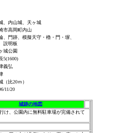
城、内山城、天ヶ城
崎市高岡町内山
輪、門跡、模擬天守・櫓・門・塀、
、説明板
ヶ城公園
5(1600)
津義弘
津
城（比20ｍ）
06/11/20
城跡の地図
行け、公園内に無料駐車場が完備されて