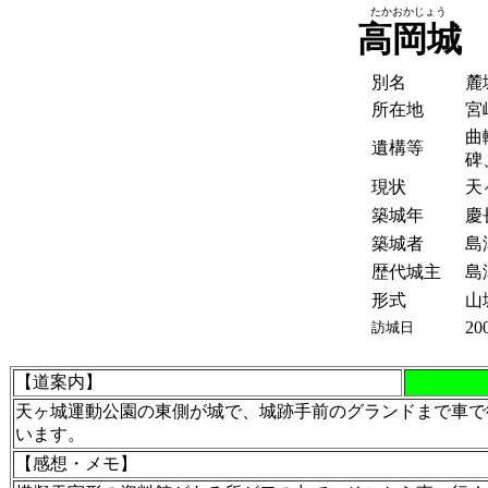
たかおかじょう
高岡城
別名
麓
所在地
宮
曲
遺構等
碑
現状
天
築城年
慶長
築城者
島
歴代城主
島
形式
山
20
訪城日
【道案内】
天ヶ城運動公園の東側が城で、城跡手前のグランドまで車で
います。
【感想・メモ】