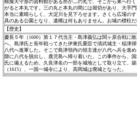
模擬天守形の資料館がある所が二の丸で、そこから東へ行く
がると本丸です。三の丸と本丸の間には堀切があり、大手門
本当に素晴らしく、大淀川を見下ろせます。さくら広場のす
具のある公園となり、遺構は何もありません。お城の標柱だ
【歴史】
慶長５年（1600）第１７代当主・島津義弘は関ヶ原合戦に
へ、島津氏と長年戦ってきた伊東氏重臣で清武城主・稲津掃
八代へ進軍した。そこで島津領内の領主達が八代へ兵を進め
隙に八代を脱出し、鹿児島へ帰り着いた。この事件から、国
氏に備えるため、久良津名の一部を城地として取り立て、築
（1615）、一国一城令により、高岡城は廃城となった。