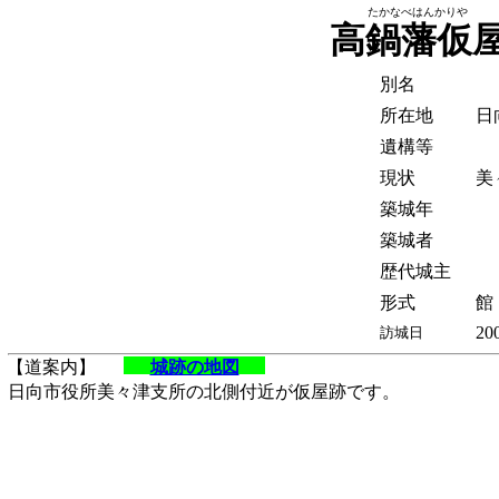
たかなべはんかりや
高鍋藩仮
別名
所在地
日
遺構等
現状
美
築城年
築城者
歴代城主
形式
館
20
訪城日
【道案内】
城跡の地図
日向市役所美々津支所の北側付近が仮屋跡です。