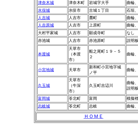
津奈木城
津奈木町
岩城字大手
曲輪
水俣城
水俣市
古城１丁目
石垣
人吉城
人吉市
麓町
曲輪
人吉原城
人吉市
上原町
曲輪
大村平家城
人吉市
願成寺町
なし
赤池城
人吉市
赤池原町
説明
天草市
船之尾町１９－５
本渡城
（本渡
曲輪
２
市）
新和町小宮地字城
小宮地城
天草市
曲輪
ノ平
天草市
曲輪
久玉城
（牛深
久玉町吉辺川
説明
市）
富岡城
苓北町
富岡
模擬
志岐城
苓北町
志岐
曲輪
ＨＯＭＥ