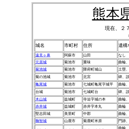
熊本
現在、２
城名
市町村
住所
遺構
遠見ヶ鼻
阿蘇市
山田
なし
元居城
菊池市
重味
曲輪
菊池城
菊池市
隈府町城山
土塁
菊の池城
菊池市
北宮
碑、
亀尾城
菊池市
七城町亀尾字城平
曲輪
台城
菊池市
七城町台
碑、
木山城
益城町
寺迫字城の本
曲輪
赤井城
益城町
赤井字本丸
曲輪
堅志田城
美里町
中郡
曲輪
鞠智城
山鹿市
菊鹿町米原
門跡
曲輪