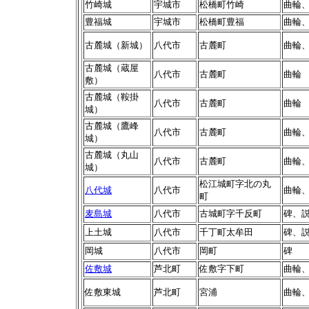
竹崎城
宇城市
松橋町竹崎
曲輪
豊福城
宇城市
松橋町豊福
曲輪
古麓城（新城）
八代市
古麓町
曲輪
古麓城（蔵屋
八代市
古麓町
曲輪
敷）
古麓城（鞍掛
八代市
古麓町
曲輪
城）
古麓城（鷹峰
八代市
古麓町
曲輪
城）
古麓城（丸山
八代市
古麓町
曲輪
城）
松江城町字北の丸
八代城
八代市
曲輪
町
麦島城
八代市
古城町字千反町
碑、
上土城
八代市
千丁町太牟田
碑、
岡城
八代市
岡町
碑
佐敷城
芦北町
佐敷字下町
曲輪
佐敷東城
芦北町
宮浦
曲輪