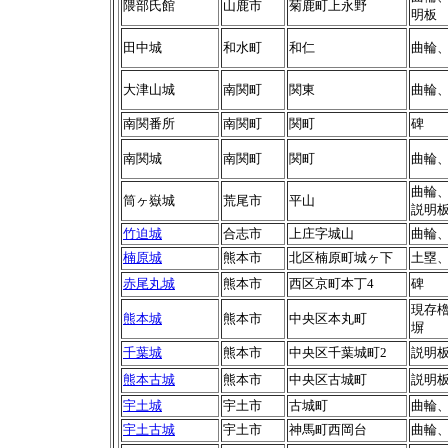
隈部氏館
山鹿市
菊鹿町上永野
明板
田中城
和水町
和仁
曲輪
大津山城
南関町
関東
曲輪
南関番所
南関町
関町
碑
南関城
南関町
関町
曲輪
曲輪
筒ヶ嶽城
荒尾市
平山
説明
竹迫城
合志市
上庄字城山
曲輪
楠原城
熊本市
北区楠原町城ヶ下
土塁
赤尾丸城
熊本市
西区京町本丁4
碑
現存櫓
熊本城
熊本市
中央区本丸町
塀
千葉城
熊本市
中央区千葉城町2
説明
熊本古城
熊本市
中央区古城町
説明
宇土城
宇土市
古城町
曲輪
宇土古城
宇土市
神馬町西岡台
曲輪