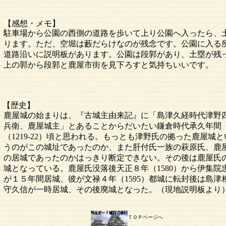
【感想・メモ】
駐車場から公園の西側の道路を歩いて上り公園へ入ったら、
ります。ただ、空堀は藪だらけなのが残念です。公園に入る
道路沿いに説明板があります。公園は段郭があり、土塁が残
上の郭から段郭と鹿屋市街を見下ろすと気持ちいいです。
【歴史】
鹿屋城の始まりは、『古城主由来記』に「島津久経時代津野
兵衛、鹿屋城主」とあることからだいたい鎌倉時代承久年間
（1219-22）頃と思われる。もっとも津野氏の拠った鹿屋城と
うのがこの城址であったのか、また肝付氏一族の萩原氏、鹿
の居城であったのかはっきり断定できない。その後は鹿屋氏
城となっている。鹿屋氏没落後天正８年（1580）から伊集院
が１５年間居城、彼が文禄４年（1595）都城に転封後は島津
守久信が一時居城、その後廃城となった。（現地説明板より
ＴＯＰページへ