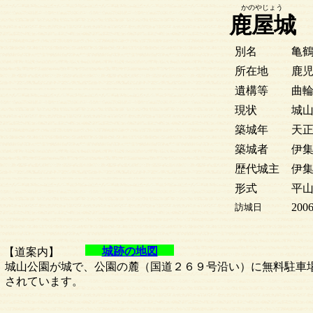
かのやじょう
鹿屋城
別名
亀
所在地
鹿児
遺構等
曲
現状
城
築城年
天正6
築城者
伊
歴代城主
伊
形式
平
2006
訪城日
城跡の地図
【道案内】
城山公園が城で、公園の麓（国道２６９号沿い）に無料駐車
されています。