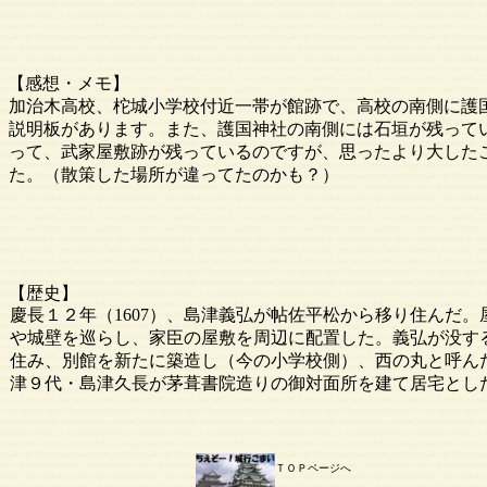
【感想・メモ】
加治木高校、柁城小学校付近一帯が館跡で、高校の南側に護
説明板があります。また、護国神社の南側には石垣が残って
って、武家屋敷跡が残っているのですが、思ったより大した
た。（散策した場所が違ってたのかも？）
【歴史】
慶長１２年（1607）、島津義弘が帖佐平松から移り住んだ
や城壁を巡らし、家臣の屋敷を周辺に配置した。義弘が没す
住み、別館を新たに築造し（今の小学校側）、西の丸と呼んだ。
津９代・島津久長が茅葺書院造りの御対面所を建て居宅とし
ＴＯＰページへ