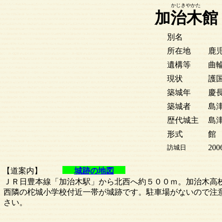
かじきやかた
加治木館
別名
所在地
鹿
遺構等
曲
現状
護
築城年
慶長
築城者
島
歴代城主
島
形式
館
200
訪城日
【道案内】
城跡の地図
ＪＲ日豊本線「加治木駅」から北西へ約５００ｍ。加治木高
西隣の柁城小学校付近一帯が城跡です。駐車場がないので注
さい。