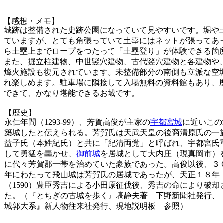
【感想・メモ】
城跡は整備された史跡公園になっていて見やすいです。堀や
ていますが、とても角張っていて土塁にはネットが張ってあ
ら土塁上までロープをつたって「土塁登り」が体験できる箇
また、掘立柱建物、中世竪穴建物、古代竪穴建物と各建物や
烽火施設も復元されています。未整備部分の南側も立派な空
れ楽しめます。駐車場に隣接して入場無料の資料館もあり、
できて、かなり堪能できるお城です。
【歴史】
永仁年間（1293-99）、芳賀高俊が主家の
宇都宮城
に近いこの
築城したと伝えられる。芳賀氏は天武天皇の後裔清原氏の一
益子氏（本姓紀氏）と共に「紀清両党」と呼ばれ、宇都宮氏
して勇猛を轟かせ、
御前城
を居城として大内庄（現真岡市）
に代々芳賀郡一帯を治めていた豪族であった。高俊以後、３
年にわたって飛山城は芳賀氏の居城であったが、天正１８年
（1590）豊臣秀吉による小田原征伐後、秀吉の命により破却
た。（『とちぎの古城を歩く』塙静夫著 下野新聞社発行、
城郭大系』新人物往来社発行、現地説明板 参照）