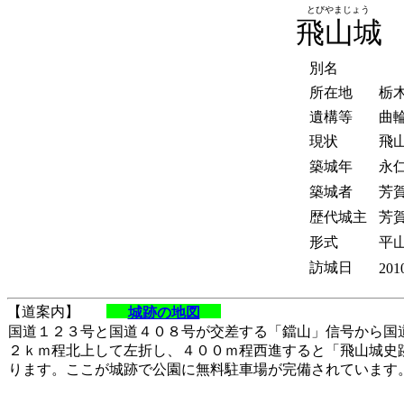
とびやまじょう
飛山城
別名
所在地
栃
遺構等
曲
現状
飛
築城年
永仁
築城者
芳
歴代城主
芳
形式
平
訪城日
201
【道案内】
城跡の地図
国道１２３号と国道４０８号が交差する「鐺山」信号から国
２ｋｍ程北上して左折し、４００ｍ程西進すると「飛山城史
ります。ここが城跡で公園に無料駐車場が完備されています