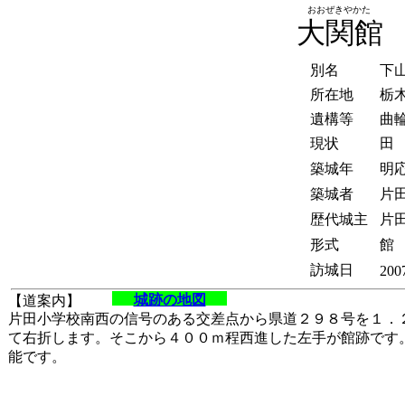
おおぜきやかた
大関館
別名
下
所在地
栃
遺構等
曲
現状
田
築城年
明応
築城者
片
歴代城主
片
形式
館
訪城日
200
城跡の地図
【道案内】
片田小学校南西の信号のある交差点から県道２９８号を１．
て右折します。そこから４００ｍ程西進した左手が館跡です
能です。