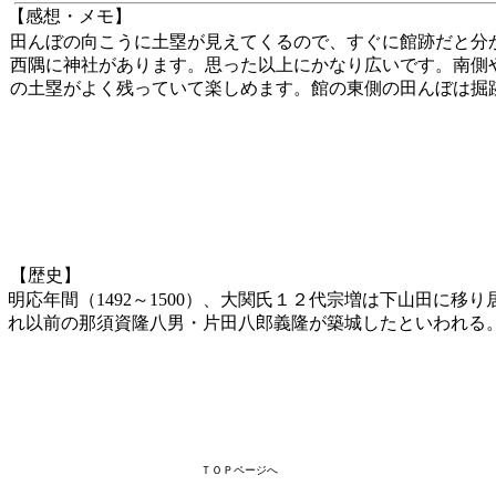
【感想・メモ】
田んぼの向こうに土塁が見えてくるので、すぐに館跡だと分
西隅に神社があります。思った以上にかなり広いです。南側
の土塁がよく残っていて楽しめます。館の東側の田んぼは掘
【歴史】
明応年間（1492～1500）、大関氏１２代宗増は下山田に移
れ以前の那須資隆八男・片田八郎義隆が築城したといわれる
ＴＯＰページへ