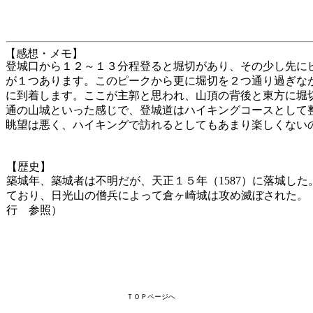
【感想・メモ】
登城口から１２～１３分程登ると堀切があり、その少し先に
が１つあります。このピークから更に堀切を２つ通り過ぎな
に到着します。ここが主郭と思われ、山頂の背後と東方に堀
通の山城といった感じで、登城道はハイキングコースとして
眺望は悪く、ハイキングで訪れるとしてもあまり楽しくない
【歴史】
築城年、築城者は不明だが、天正１５年（1587）に落城し
ており、日光山の僧兵によって倉ヶ崎城は攻め滅ぼされた。
行 参照）
ＴＯＰページへ