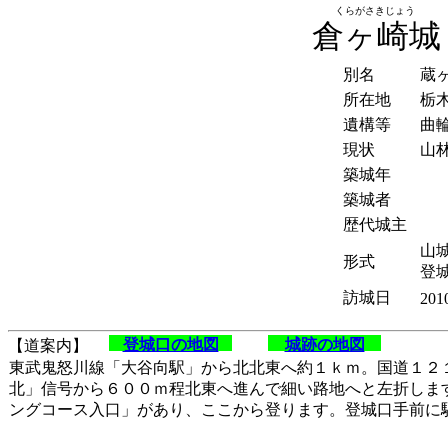
くらがさきじょう
倉ヶ崎城
別名
蔵
所在地
栃
遺構等
曲
現状
山
築城年
築城者
歴代城主
山城
形式
登
訪城日
201
登城口の地図
城跡の地図
【道案内】
東武鬼怒川線「大谷向駅」から北北東へ約１ｋｍ。国道１２
北」信号から６００ｍ程北東へ進んで細い路地へと左折しま
ングコース入口」があり、ここから登ります。登城口手前に