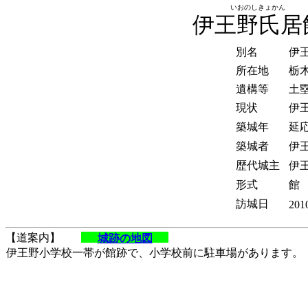
いおのしきょかん
伊王野氏居
別名
伊
所在地
栃
遺構等
土
現状
伊
築城年
延応
築城者
伊
歴代城主
伊
形式
館
訪城日
201
【道案内】
城跡の地図
伊王野小学校一帯が館跡で、小学校前に駐車場があります。