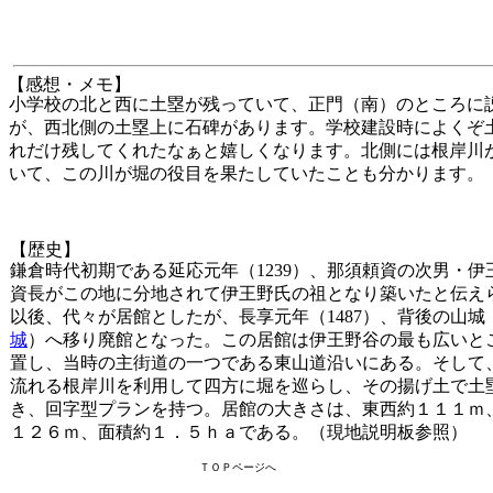
【感想・メモ】
小学校の北と西に土塁が残っていて、正門（南）のところに
が、西北側の土塁上に石碑があります。学校建設時によくぞ
れだけ残してくれたなぁと嬉しくなります。北側には根岸川
いて、この川が堀の役目を果たしていたことも分かります。
【歴史】
鎌倉時代初期である延応元年（1239）、那須頼資の次男・伊
資長がこの地に分地されて伊王野氏の祖となり築いたと伝え
以後、代々が居館としたが、長享元年（1487）、背後の山城
城
）へ移り廃館となった。この居館は伊王野谷の最も広いと
置し、当時の主街道の一つである東山道沿いにある。そして
流れる根岸川を利用して四方に堀を巡らし、その揚げ土で土
き、回字型プランを持つ。居館の大きさは、東西約１１１ｍ
１２６ｍ、面積約１．５ｈａである。（現地説明板参照）
ＴＯＰページへ