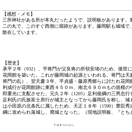
【感想・メモ】
三所神社がある所が本丸だったようで、説明板があります。
二の丸で、このすぐ西側に堀跡があります。藤岡駅も城域で
散在しています。
【歴史】
承平２年（932）、平将門が父良将の所領安堵のため、後世
花岡館を築いた。これが藤岡城の起源といわれる。将門は天慶
将門の乱）、翌天慶３年、平貞盛・藤原秀郷らに討たれ花岡館
利成行が花岡館跡に東西４５０ｍ、南北６９０ｍもの規模の
郎重光に支配させた。元久２年（1205）足利俊綱の三男忠
足利氏の氏族富士房行が城主となってから藤岡氏を称し、城
は小田原の北条氏に属したため、天正１８年（1590）豊臣
綱に攻められ落城し、廃城となった。（現地説明板、『とち
ＴＯＰページへ