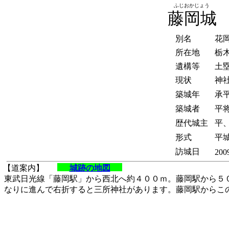
ふじおかじょう
藤岡城
別名
花
所在地
栃
遺構等
土
現状
神
築城年
承平
築城者
平
歴代城主
平
形式
平
訪城日
200
【道案内】
城跡の地図
東武日光線「藤岡駅」から西北へ約４００ｍ。藤岡駅から５
なりに進んで右折すると三所神社があります。藤岡駅からこ