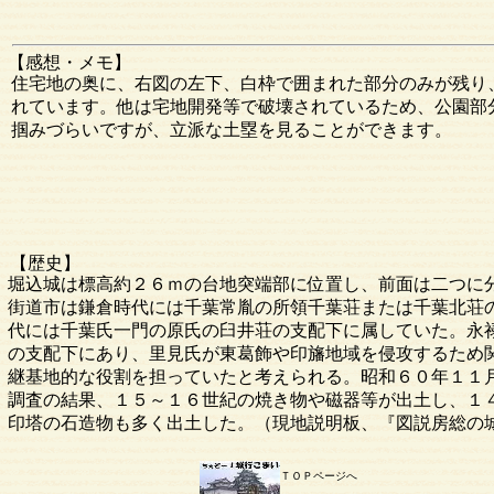
【感想・メモ】
住宅地の奥に、右図の左下、白枠で囲まれた部分のみが残り
れています。他は宅地開発等で破壊されているため、公園部
掴みづらいですが、立派な土塁を見ることができます。
【歴史】
堀込城は標高約２６ｍの台地突端部に位置し、前面は二つに
街道市は鎌倉時代には千葉常胤の所領千葉荘または千葉北荘
代には千葉氏一門の原氏の臼井荘の支配下に属していた。永禄９
の支配下にあり、里見氏が東葛飾や印旛地域を侵攻するため
継基地的な役割を担っていたと考えられる。昭和６０年１１
調査の結果、１５～１６世紀の焼き物や磁器等が出土し、１
印塔の石造物も多く出土した。（現地説明板、『図説房総の
ＴＯＰページへ