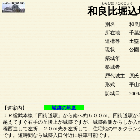
わらびほりごめじょう
和良比堀込
別名
和良
所在地
千葉
遺構等
土塁
現状
公園
築城年
築城者
歴代城主
原氏
形式
平山
訪城日
2009/
【道案内】
城跡の地図
ＪＲ総武本線「四街道駅」から南へ約５００ｍ。四街道駅か
越えてすぐ右手の丘陵上が城跡ですが、城跡西側からしか入
程西進して左折、２０ｍ先を左折して、住宅地の中をクラン
です。短時間なら城跡入口付近に駐車可能です。