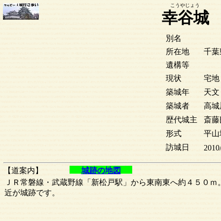
こうやじょう
幸谷城
別名
所在地
千葉
遺構等
現状
宅地
築城年
天文
築城者
高城
歴代城主
斎藤
形式
平山
訪城日
2010
【道案内】
城跡の地図
ＪＲ常磐線・武蔵野線「新松戸駅」から東南東へ約４５０ｍ
近が城跡です。