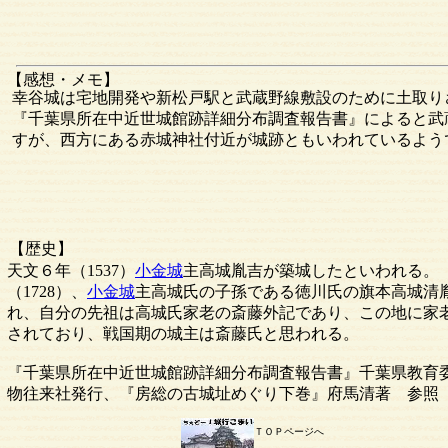
【感想・メモ】
幸谷城は宅地開発や新松戸駅と武蔵野線敷設のために土取り
『千葉県所在中近世城館跡詳細分布調査報告書』によると武
すが、西方にある赤城神社付近が城跡ともいわれているよう
【歴史】
天文６年（1537）
小金城
主高城胤吉が築城したといわれる。
（1728）、
小金城
主高城氏の子孫である徳川氏の旗本高城清
れ、自分の先祖は高城氏家老の斎藤外記であり、この地に家
されており、戦国期の城主は斎藤氏と思われる。
『千葉県所在中近世城館跡詳細分布調査報告書』千葉県教育
物往来社発行、『房総の古城址めぐり下巻』府馬清著 参照
ＴＯＰページへ