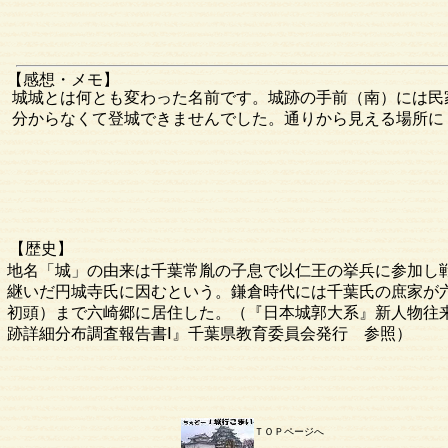
【感想・メモ】
城城とは何とも変わった名前です。城跡の手前（南）には民
分からなくて登城できませんでした。通りから見える場所に
【歴史】
地名「城」の由来は千葉常胤の子息で以仁王の挙兵に参加し
継いだ円城寺氏に因むという。鎌倉時代には千葉氏の庶家が
初頭）まで六崎郷に居住した。（『日本城郭大系』新人物往
跡詳細分布調査報告書Ⅰ』千葉県教育委員会発行 参照）
ＴＯＰページへ