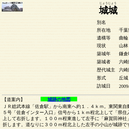
じょうじょう
城城
別名
所在地
千葉
遺構等
曲輪
現状
山林
築城年
鎌倉
築城者
六崎
歴代城主
六崎
形式
丘城
訪城日
2009
【道案内】
城跡の地図
ＪＲ総武本線「佐倉駅」から南東へ約１．４ｋｍ。東関東自
５号「佐倉インター入口」信号から１ｋｍ程北上して「県住
上して右折します。１００ｍ程東進して左手に「麻賀田神社
折します。道なりに３００ｍ程北上した左手の小山が城跡で