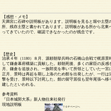
【感想・メモ】
天満宮に石碑や説明板があります。説明板を見ると堀や土塁
所、残存土塁と書かれてあります。説明板がある所から北東
ってきていたので、確認できなかったのが残念です。
【歴史】
治承４年（1180）８月、源頼朝挙兵時の石橋山合戦で梶原
して鎌倉幕府構築に貢献した。頼朝死後、多くの家臣の反感を
月、鎌倉を追放され、一族郎党を率いて所領としていた一宮
正月、景時は再起を期し上洛のため館を出発したが、一行は
撃を受け、景時以下討死した。館の留守居役も翌年尾張へ移
建したといわれる。
参考資料
『日本城郭大系』新人物往来社発行
現地説明板
ＴＯＰページへ