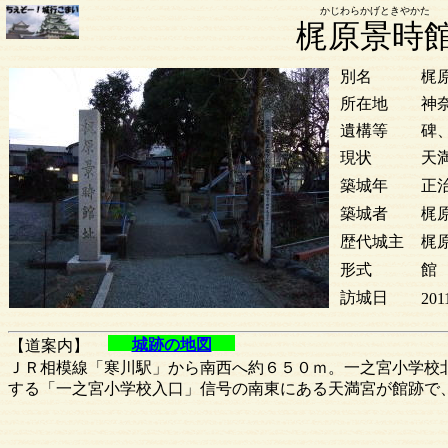
かじわらかげときやかた
梶原景時
別名
梶
所在地
神
遺構等
碑
現状
天
築城年
正治
築城者
梶
歴代城主
梶
形式
館
訪城日
201
城跡の地図
【道案内】
ＪＲ相模線「寒川駅」から南西へ約６５０ｍ。一之宮小学校
する「一之宮小学校入口」信号の南東にある天満宮が館跡で