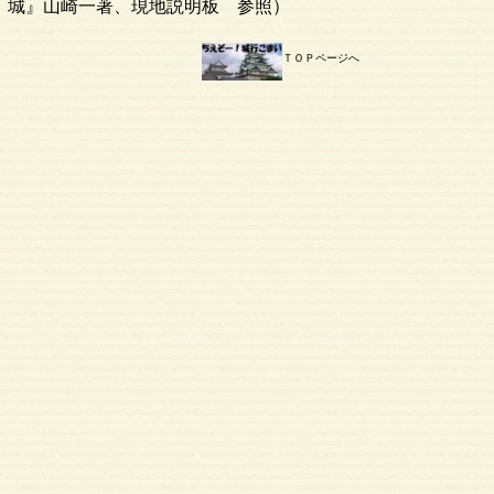
城』山崎一著、現地説明板 参照）
ＴＯＰページへ