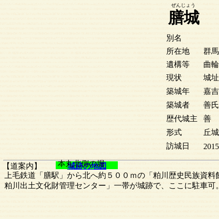
ぜんじょう
膳城
別名
所在地
群馬
遺構等
曲輪
現状
城址
築城年
嘉吉
築城者
善氏
歴代城主
善
形式
丘城
訪城日
2015
本丸北側の堀
【道案内】
城跡の地図
上毛鉄道「膳駅」から北へ約５００ｍの「粕川歴史民族資料
粕川出土文化財管理センター」一帯が城跡で、ここに駐車可