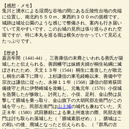
【感想・メモ】
兎川と湧水による湿潤な谷地の間にある丘陵性台地の先端
に位置し、南北約５５０ｍ、東西約３００ｍの規模です。
城跡は城址公園のような感じで整備され、案内も行き届い
ていて見やすいです。このお城の見所は張り巡らされた空
堀ですが、特に本丸を巡る堀は横矢がかかっていて見応え
たっぷりです。
【歴史】
嘉吉年間（1441-44）、三善康信の末裔といわれる善氏が築
城したと伝えられる。善因幡守は妹婿夫婦が桐生祐綱に滅
ぼされたため、天文１３年（1544）桐生に進攻したが敗北
し桐生の幕下に降り、上杉謙信の東毛経略以来、善備中守
宗次は謙信に従った。永禄１１年（1568）謙信の部将荻田
備後守と共に伊勢崎城を攻略し、元亀元年（1570）小俣城
を急襲したが惨敗し、討死した。小俣、足利、金山勢は反
撃して膳城を乗っ取り、金山旗下の大胡民部左衛門がこの
城を守った。民部左衛門は
山上城
の城代も兼ねていた。天
正８年（1580）武田勝頼による東上州進攻の際、民部左衛
門は討ち取られ落城した（「膳城素肌ぜめ」）。膳城はこ
の戦いの後、廃城となったと伝えられる。（『群馬の古