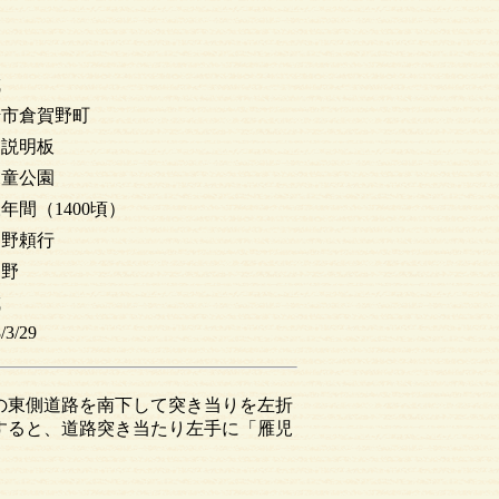
城
崎市倉賀野町
、説明板
児童公園
年間（1400頃）
賀野頼行
賀野
城
/3/29
の東側道路を南下して突き当りを左折
すると、道路突き当たり左手に「雁児