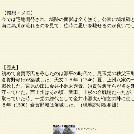
【感想・メモ】
今では宅地開発され、城跡の面影は全く無く、公園に城址碑
南に烏川が流れるのを見て、往時に思いを馳せるのが良いで
【歴史】
初めて倉賀野氏を称したのは源平の時代で、児玉党の秩父三郎
倉賀野頼行が築城した。天文１５年（1546）夏、上州八家
戦死した。宮原の庄に金井小源太秀景、須賀佐渡守らが名を
守っていた。西上州はその頃、武田、上杉の合戦場だったが、
取っていた時、一党の総代として金井小源太が信玄の陣に使
８年（1590）倉賀野城は落城した。（現地説明板参照）
ＴＯＰページへ