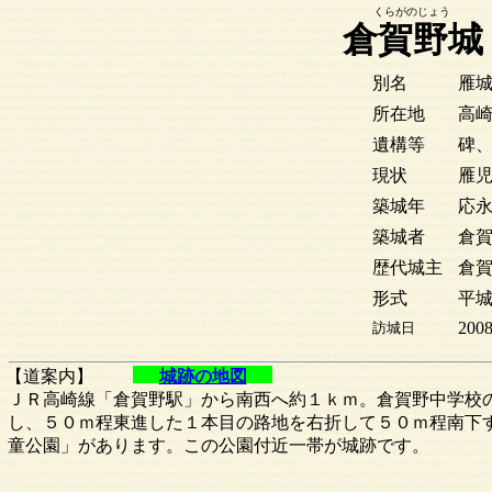
くらがのじょう
倉賀野城
別名
雁
所在地
高
遺構等
碑
現状
雁
築城年
応永
築城者
倉
歴代城主
倉
形式
平
2008
訪城日
【道案内】
城跡の地図
ＪＲ高崎線「倉賀野駅」から南西へ約１ｋｍ。倉賀野中学校
し、５０ｍ程東進した１本目の路地を右折して５０ｍ程南下
童公園」があります。この公園付近一帯が城跡です。