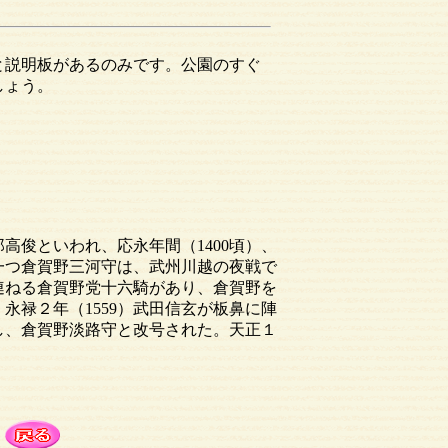
と説明板があるのみです。公園のすぐ
しょう。
高俊といわれ、応永年間（1400頃）、
の一つ倉賀野三河守は、武州川越の夜戦で
連ねる倉賀野党十六騎があり、倉賀野を
永禄２年（1559）武田信玄が板鼻に陣
し、倉賀野淡路守と改号された。天正１