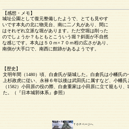
【感想・メモ】
城址公園として復元整備したようで、とても見やす
いです本丸の北に物見台、南に二ノ丸があり、間に
はそれぞれ立派な堀があります。ただ空堀は削った
のでしょうか？もともとこういう堀？斜面が不自然
な感じです。本丸は５０ｍ×７０ｍ程の広さがあり、
南側が大手口で、南西に館跡があるようです。
【歴史】
文明年間（1480）頃、白倉氏が築城した。白倉氏は小幡氏の
上杉政虎に従い、永禄６年以後は武田氏に属すなど、小幡氏
（1582）小田原の役の際、白倉重家は小田原に立て籠もり
た。（『日本城郭体系』参照）
ＴＯＰページへ