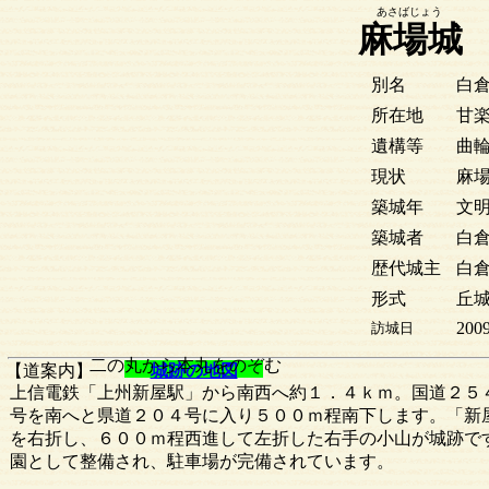
あさばじょう
麻場城
別名
白
所在地
甘
遺構等
曲
現状
麻
築城年
文明
築城者
白
歴代城主
白
形式
丘城
2009
訪城日
二の丸から本丸をのぞむ
【道案内】
城跡の地図
上信電鉄「上州新屋駅」から南西へ約１．４ｋｍ。国道２５
号を南へと県道２０４号に入り５００ｍ程南下します。「新
を右折し、６００ｍ程西進して左折した右手の小山が城跡で
園として整備され、駐車場が完備されています。